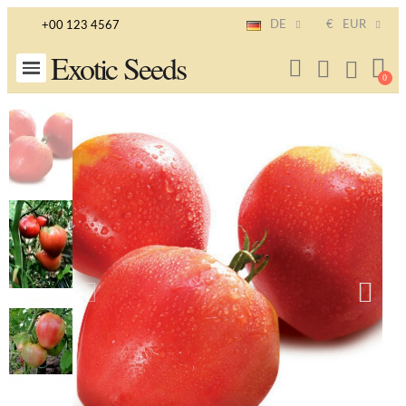
DE
€
EUR
+00 123 4567
Exotic Seeds