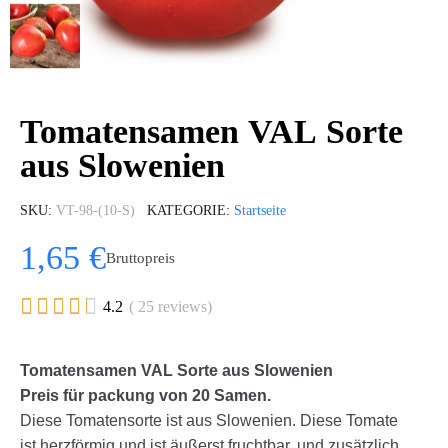
Tomatensamen VAL Sorte
aus Slowenien
SKU
VT-98-(10-S)
KATEGORIE
Startseite
1,65 €
Bruttopreis





4.2
( 25 reviews)
Tomatensamen VAL Sorte aus Slowenien
Preis für packung von 20 Samen.
Diese Tomatensorte ist aus Slowenien. Diese Tomate
ist herzförmig und ist äußerst fruchtbar, und zusätzlich