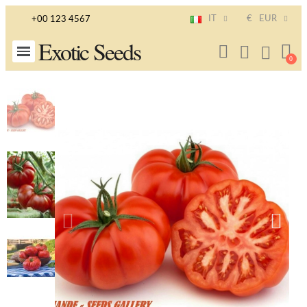
IT
€
EUR
+00 123 4567
Exotic Seeds