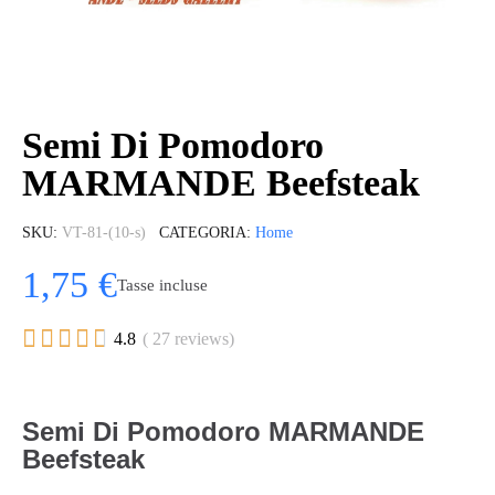
Semi Di Pomodoro
MARMANDE Beefsteak
SKU
VT-81-(10-s)
CATEGORIA
Home
1,75 €
Tasse incluse





4.8
( 27 reviews)
Semi Di Pomodoro MARMANDE
Beefsteak