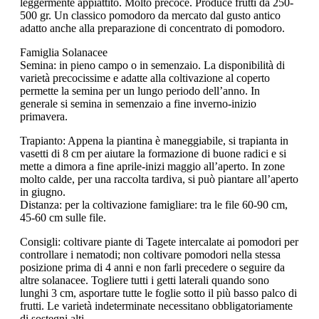
leggermente appiattito. Molto precoce. Produce frutti da 250-
500 gr. Un classico pomodoro da mercato dal gusto antico
adatto anche alla preparazione di concentrato di pomodoro.
Famiglia Solanacee
Semina: in pieno campo o in semenzaio. La disponibilità di
varietà precocissime e adatte alla coltivazione al coperto
permette la semina per un lungo periodo dell’anno. In
generale si semina in semenzaio a fine inverno-inizio
primavera.
Trapianto: Appena la piantina è maneggiabile, si trapianta in
vasetti di 8 cm per aiutare la formazione di buone radici e si
mette a dimora a fine aprile-inizi maggio all’aperto. In zone
molto calde, per una raccolta tardiva, si può piantare all’aperto
in giugno.
Distanza: per la coltivazione famigliare: tra le file 60-90 cm,
45-60 cm sulle file.
Consigli: coltivare piante di Tagete intercalate ai pomodori per
controllare i nematodi; non coltivare pomodori nella stessa
posizione prima di 4 anni e non farli precedere o seguire da
altre solanacee. Togliere tutti i getti laterali quando sono
lunghi 3 cm, asportare tutte le foglie sotto il più basso palco di
frutti. Le varietà indeterminate necessitano obbligatoriamente
di sostegni alti.