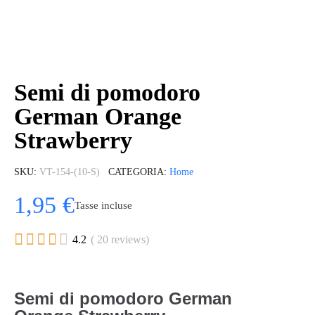
Semi di pomodoro
German Orange
Strawberry
SKU
VT-154-(10-S)
CATEGORIA
Home
1,95 €
Tasse incluse





4.2
( 20 reviews)
Semi di pomodoro German