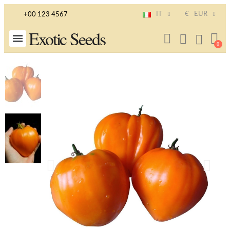
IT
€
EUR
+00 123 4567
Exotic Seeds