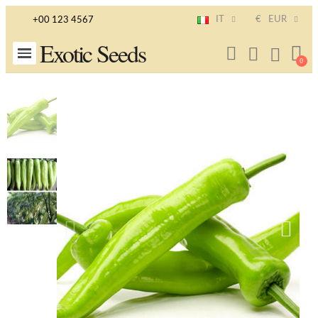
IT
€
EUR
+00 123 4567
Exotic Seeds