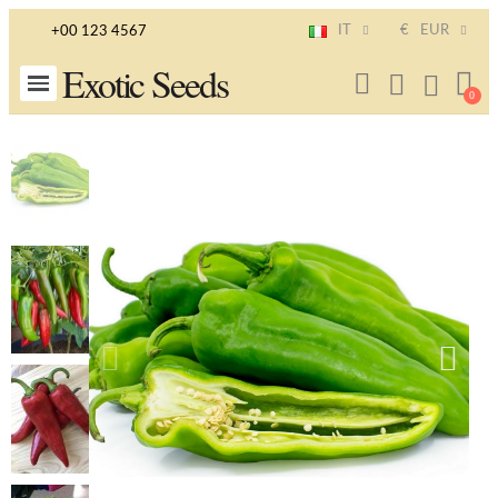
IT
€
EUR
+00 123 4567
Exotic Seeds