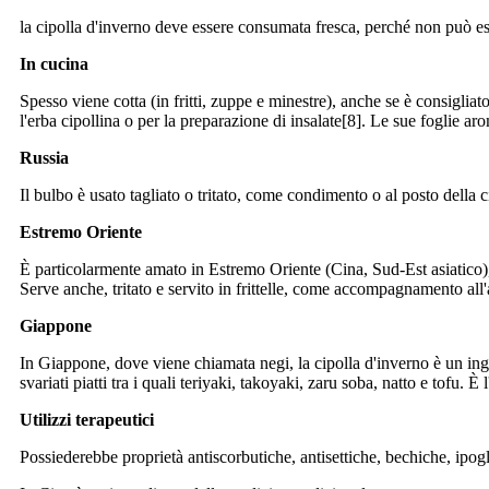
la cipolla d'inverno deve essere consumata fresca, perché non può es
In cucina
Spesso viene cotta (in fritti, zuppe e minestre), anche se è consigli
l'erba cipollina o per la preparazione di insalate[8]. Le sue foglie a
Russia
Il bulbo è usato tagliato o tritato, come condimento o al posto della c
Estremo Oriente
È particolarmente amato in Estremo Oriente (Cina, Sud-Est asiatico), 
Serve anche, tritato e servito in frittelle, come accompagnamento all'
Giappone
In Giappone, dove viene chiamata negi, la cipolla d'inverno è un ingr
svariati piatti tra i quali teriyaki, takoyaki, zaru soba, natto e tofu.
Utilizzi terapeutici
Possiederebbe proprietà antiscorbutiche, antisettiche, bechiche, ipogli