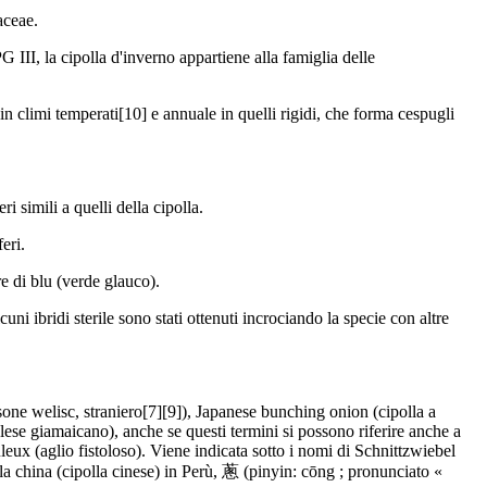
aceae.
 III, la cipolla d'inverno appartiene alla famiglia delle
in climi temperati[10] e annuale in quelli rigidi, che forma cespugli
i simili a quelli della cipolla.
eri.
re di blu (verde glauco).
uni ibridi sterile sono stati ottenuti incrociando la specie con altre
sone welisc, straniero[7][9]), Japanese bunching onion (cipolla a
glese giamaicano), anche se questi termini si possono riferire anche a
leux (aglio fistoloso). Viene indicata sotto i nomi di Schnittzwiebel
lla china (cipolla cinese) in Perù, 蔥 (pinyin: cōng ; pronunciato «