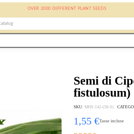
OVER 2000 DIFFERENT PLANT SEEDS
Semi di Cip
fistulosum)
SKU
MHS-142-(50-S)
CATEGO
1,55 €
Tasse incluse