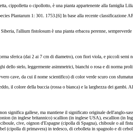
ta, cippolletta o cipollotto, è una pianta appartenente alla famiglia Lili
ecies Plantarum 1: 301. 1753.[6] In base alla recente classificazione APG
 Siberia, l'allium fistolosum è una pianta erbacea perenne, sempreverde 
rma sferica (dai 2 ai 7 cm di diametro), con fiori viola, e piccoli semi ner
hi dello stelo, leggermente asimmetrici, bianchi o rosa e di norma prolif
ovvero cave, da cui il nome scientifico) di color verde scuro con sfumatu
reddo, il colore della buccia (rossa o bianca) e la larghezza dei gambi. Alc
n significa gallese, ma mantiene il significato originale dell'anglo-sas
nion (in inglese britannico) scallion (in inglese USA), escallion (in In
ciboule, cive, oignon d'Espagne (cipolla di Spagna), chiboule o ail fistu
bel (cipolla di primavera) in tedesco, di cebolleta in spagnolo e di cebo