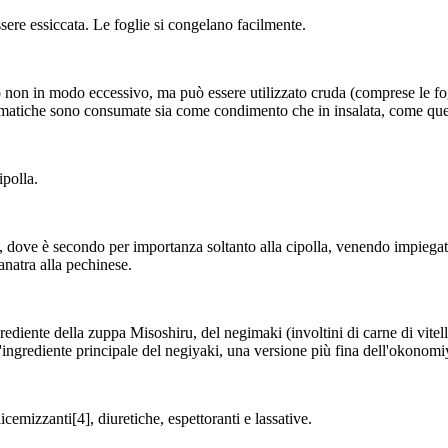
sere essiccata. Le foglie si congelano facilmente.
ato non in modo eccessivo, ma può essere utilizzato cruda (comprese le fo
romatiche sono consumate sia come condimento che in insalata, come quelle
ipolla.
dove è secondo per importanza soltanto alla cipolla, venendo impiegato in
anatra alla pechinese.
ediente della zuppa Misoshiru, del negimaki (involtini di carne di vitell
 È l'ingrediente principale del negiyaki, una versione più fina dell'okonomi
cemizzanti[4], diuretiche, espettoranti e lassative.