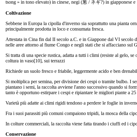
tsong » in tono elevato) in cinese, negi (葱 / ネギ?) in giapponese e
Coltivazione
Sebbene in Europa la cipolla d'inverno sia soprattutto una pianta or
principalmente prodotta in loco e consumata fresca.
Attestata in Cina fin dal II secolo a.C. e in Giappone dal VI secolo d.
nelle aree attorno al fiume Congo e negli stati che si affacciano sul 
Si tratta di una specie rustica, adatta a tutti i climi (resiste al gelo
coltura in vaso[10], sui terrazzi
Richiede un suolo fresco e friabile, leggermente acido e ben drenabile,
Si moltiplica per semina, per divisione dei cespi o tramite bulbo. I s
piantano i semi, la raccolta avviene l'anno successivo quando si form
tanto è opportuno estirpare i cespi e ripiantare le migliori piante a 25
Varietà più adatte ai climi rigidi tendono a perdere le foglie in invern
Fra i suoi parassiti più comuni compaiono tripidi, la mosca della cipo
In colture commerciali, la raccolta viene fatta tirando i ciuffi ed i cip
Conservazione