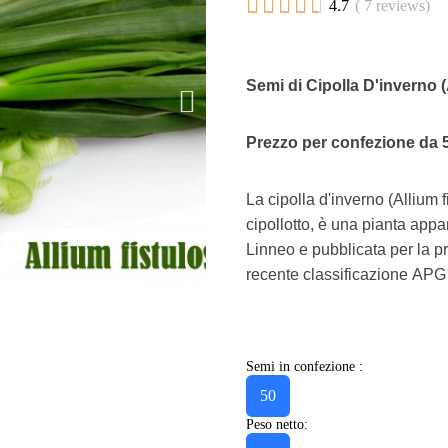





4.7
( 7 reviews)
Semi di Cipolla D'inverno 
Prezzo per confezione da 5
La cipolla d'inverno (Allium f
cipollotto, è una pianta appa
Linneo e pubblicata per la p
recente classificazione APG II
Semi in confezione :
50
Peso netto: