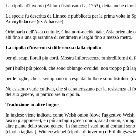
La cipolla d'inverno (Allium fistulosum L., 1753), detta anche cipollet
La specie fu descritta da Linneo e pubblicata per la prima volta in Sp
Amaryllidaceae (ex Alliaceae)
Originaria dell'Asia centrale, Cina nord-occidentale, Asia orientale o
alti fino a una quarantina di centimetri e larghi fino a mezzo metro.
La cipolla d'inverno si differenzia dalla cipolla:
per gli scapi fiorali più corti. Mostra Infiorescenze ombrelliformi di fo
per i bulbi più piccoli, che sono oblungo-ovoidei, non troppo più larg
per le foglie, che si sviluppano in cespi dal bulbo e sono fistolose (
Ne esistono varie cultivar, che si caratterizzano per la resistenza al f
del suo genere, in particolare la cipolla.
Traduzione in altre lingue
In inglese viene indicata come Welsh onion (dove l'aggettivo Welsh no
fascio giapponese), e i più ambigui green onion, salad onion, spring o
altre piante dello stesso genere. In francese i suoi nomi comuni sono 
(cipolla tagliata), Winterzwiebel (cipolla di inverno) o Frühlingszwie