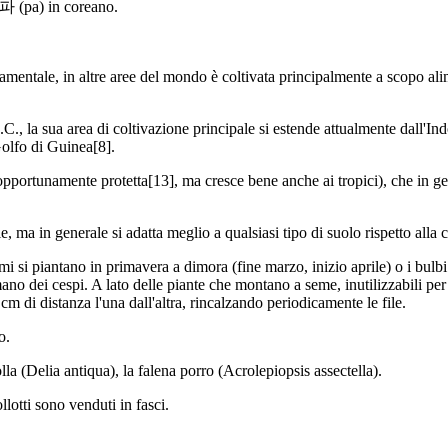
 파 (pa) in coreano.
namentale, in altre aree del mondo è coltivata principalmente a scopo al
C., la sua area di coltivazione principale si estende attualmente dall'Ind
Golfo di Guinea[8].
, se opportunamente protetta[13], ma cresce bene anche ai tropici), che in 
 ma in generale si adatta meglio a qualsiasi tipo di suolo rispetto alla c
emi si piantano in primavera a dimora (fine marzo, inizio aprile) o i bul
ano dei cespi. A lato delle piante che montano a seme, inutilizzabili pe
 cm di distanza l'una dall'altra, rincalzando periodicamente le file.
o.
lla (Delia antiqua), la falena porro (Acrolepiopsis assectella).
ollotti sono venduti in fasci.