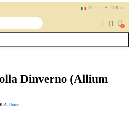
IT
€
EUR
olla Dinverno (Allium
RIA
Home