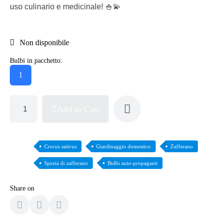
uso culinario e medicinale! 🍚💫
Non disponibile
Bulbi in pacchetto:
1
Add to Cart
Crocus sativus
Giardinaggio domestico
Zafferano
Spezia di zafferano
Bulbi auto-propaganti
Share on