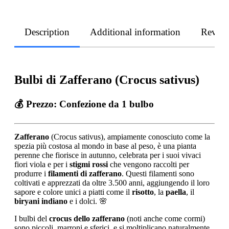
Description
Additional information
Revie
Bulbi di Zafferano (Crocus sativus)
💰
Prezzo: Confezione da 1 bulbo
Zafferano
(Crocus sativus), ampiamente conosciuto come la
spezia più costosa al mondo in base al peso, è una pianta
perenne che fiorisce in autunno, celebrata per i suoi vivaci
fiori viola e per i
stigmi rossi
che vengono raccolti per
produrre i
filamenti di zafferano
. Questi filamenti sono
coltivati e apprezzati da oltre 3.500 anni, aggiungendo il loro
sapore e colore unici a piatti come il
risotto
, la
paella
, il
biryani indiano
e i dolci. 🌸
I bulbi del
crocus dello zafferano
(noti anche come cormi)
sono piccoli, marroni e sferici, e si moltiplicano naturalmente