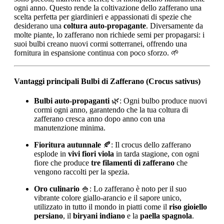
ogni anno. Questo rende la coltivazione dello zafferano una
scelta perfetta per giardinieri e appassionati di spezie che
desiderano una
coltura auto-propagante
. Diversamente da
molte piante, lo zafferano non richiede semi per propagarsi: i
suoi bulbi creano nuovi cormi sotterranei, offrendo una
fornitura in espansione continua con poco sforzo. 🌱
Vantaggi principali Bulbi di Zafferano (Crocus sativus)
Bulbi auto-propaganti
🌿: Ogni bulbo produce nuovi
cormi ogni anno, garantendo che la tua coltura di
zafferano cresca anno dopo anno con una
manutenzione minima.
Fioritura autunnale
🍂: Il crocus dello zafferano
esplode in
vivi fiori viola
in tarda stagione, con ogni
fiore che produce
tre filamenti di zafferano
che
vengono raccolti per la spezia.
Oro culinario
🍚: Lo zafferano è noto per il suo
vibrante colore giallo-arancio e il sapore unico,
utilizzato in tutto il mondo in piatti come il
riso gioiello
persiano
, il
biryani indiano
e la
paella spagnola
.