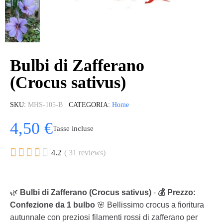
Bulbi di Zafferano
(Crocus sativus)
SKU
MHS-105-B
CATEGORIA
Home
4,50 €
Tasse incluse





4.2
( 31 reviews)
🌿
Bulbi di Zafferano (Crocus sativus)
-
💰 Prezzo:
Confezione da 1 bulbo
🌸 Bellissimo crocus a fioritura
autunnale con preziosi filamenti rossi di zafferano per