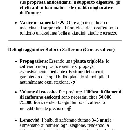
sue
proprietà antiossidanti
, il
supporto digestivo
, gli
effetti anti-infiammatori
e le
qualità migliorative
dell'umore
.
Valore ornamentale
🌸: Oltre agli usi culinari e
medicinali, i sorprendenti fiori viola dello zafferano lo
rendono un'aggiunta bella a giardini, aiuole e terrazze.
Dettagli aggiuntivi Bulbi di Zafferano (Crocus sativus)
Propagazione
: Essendo una
pianta triploide
, lo
zafferano non produce semi e si propaga
esclusivamente mediante
divisione dei cormi
,
garantendo che ogni bulbo piantato si moltiplichi
naturalmente ogni stagione. 🌿
Volume di raccolto
: Per produrre
1 libbra
di
filamenti
di zafferano essiccati
sono necessari circa
50.000–
75.000 fiori
, rendendo ogni bulbo di zafferano
incredibilmente prezioso. 💰
Longevità
: I bulbi di zafferano durano
3–5 anni
e
aumentano di numero ogni stagione, rendendo la