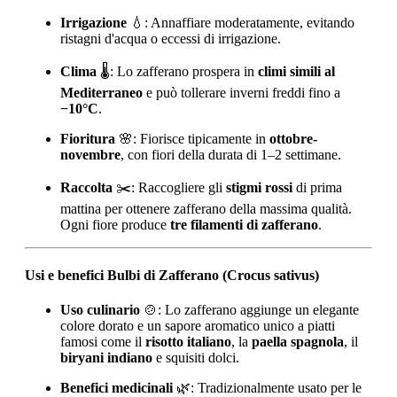
Irrigazione
💧: Annaffiare moderatamente, evitando
ristagni d'acqua o eccessi di irrigazione.
Clima
🌡️: Lo zafferano prospera in
climi simili al
Mediterraneo
e può tollerare inverni freddi fino a
−10°C
.
Fioritura
🌸: Fiorisce tipicamente in
ottobre-
novembre
, con fiori della durata di 1–2 settimane.
Raccolta
✂️: Raccogliere gli
stigmi rossi
di prima
mattina per ottenere zafferano della massima qualità.
Ogni fiore produce
tre filamenti di zafferano
.
Usi e benefici Bulbi di Zafferano (Crocus sativus)
Uso culinario
🍲: Lo zafferano aggiunge un elegante
colore dorato e un sapore aromatico unico a piatti
famosi come il
risotto italiano
, la
paella spagnola
, il
biryani indiano
e squisiti dolci.
Benefici medicinali
🌿: Tradizionalmente usato per le