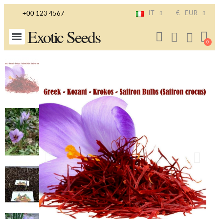
IT
€
EUR
+00 123 4567
Exotic Seeds