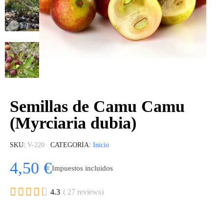
Semillas de Camu Camu
(Myrciaria dubia)
SKU
V-220
CATEGORÍA
Inicio
4,50 €
Impuestos incluidos





4.3
( 27 reviews)