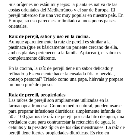
Sus orígenes no están muy lejos: la planta es nativa de las
costas orientales del Mediterráneo y el sur de Europa. El
perejil tuberoso fue una vez muy popular en nuestro país. En
Europa, su uso parece estar limitado a unos pocos países
orientales.
Raíz de perejil, sabor y uso en la cocina.
Aunque aparentemente la raíz de perejil es similar a la
pastinaca (que es básicamente un pariente cercano de ella,
ambas plantas pertenecen a la familia Apiaceae), el sabor es
completamente diferente.
En la cocina, la raíz de perejil tiene un sabor delicado y
refinado. ¿Es excelente hacer la ensalada frita o hervida,
consejo personal? Trátelo como una papa, hiérvala y prepare
un buen puré de queso.
Raíz de perejil, propiedades
Las raíces de perejil son ampliamente utilizadas en la
farmacopea francesa. Como remedio natural, pueden usarse
para preparar infusiones diuréticas: simplemente infunda de
50 a 100 gramos de raíz de perejil por cada litro de agua, una
verdadera cura para contrarrestar la retención de agua, la
celulitis y la pesadez típica de los días menstruales. La raíz de
perejil tiene fuertes propiedades diuréticas. Es rico en