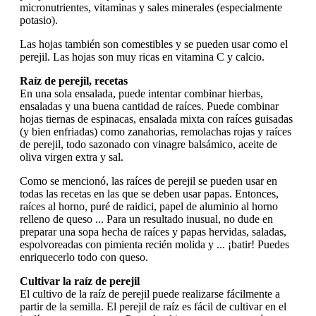
micronutrientes, vitaminas y sales minerales (especialmente
potasio).
Las hojas también son comestibles y se pueden usar como el
perejil. Las hojas son muy ricas en vitamina C y calcio.
Raíz de perejil, recetas
En una sola ensalada, puede intentar combinar hierbas,
ensaladas y una buena cantidad de raíces. Puede combinar
hojas tiernas de espinacas, ensalada mixta con raíces guisadas
(y bien enfriadas) como zanahorias, remolachas rojas y raíces
de perejil, todo sazonado con vinagre balsámico, aceite de
oliva virgen extra y sal.
Como se mencionó, las raíces de perejil se pueden usar en
todas las recetas en las que se deben usar papas. Entonces,
raíces al horno, puré de raidici, papel de aluminio al horno
relleno de queso ... Para un resultado inusual, no dude en
preparar una sopa hecha de raíces y papas hervidas, saladas,
espolvoreadas con pimienta recién molida y ... ¡batir! Puedes
enriquecerlo todo con queso.
Cultivar la raíz de perejil
El cultivo de la raíz de perejil puede realizarse fácilmente a
partir de la semilla. El perejil de raíz es fácil de cultivar en el