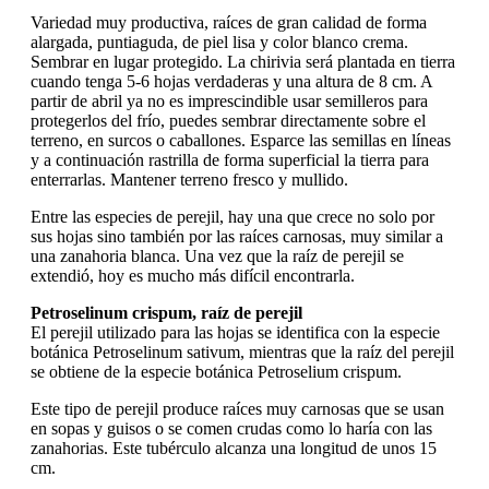
Variedad muy productiva, raíces de gran calidad de forma
alargada, puntiaguda, de piel lisa y color blanco crema.
Sembrar en lugar protegido. La chirivia será plantada en tierra
cuando tenga 5-6 hojas verdaderas y una altura de 8 cm. A
partir de abril ya no es imprescindible usar semilleros para
protegerlos del frío, puedes sembrar directamente sobre el
terreno, en surcos o caballones. Esparce las semillas en líneas
y a continuación rastrilla de forma superficial la tierra para
enterrarlas. Mantener terreno fresco y mullido.
Entre las especies de perejil, hay una que crece no solo por
sus hojas sino también por las raíces carnosas, muy similar a
una zanahoria blanca. Una vez que la raíz de perejil se
extendió, hoy es mucho más difícil encontrarla.
Petroselinum crispum, raíz de perejil
El perejil utilizado para las hojas se identifica con la especie
botánica Petroselinum sativum, mientras que la raíz del perejil
se obtiene de la especie botánica Petroselium crispum.
Este tipo de perejil produce raíces muy carnosas que se usan
en sopas y guisos o se comen crudas como lo haría con las
zanahorias. Este tubérculo alcanza una longitud de unos 15
cm.