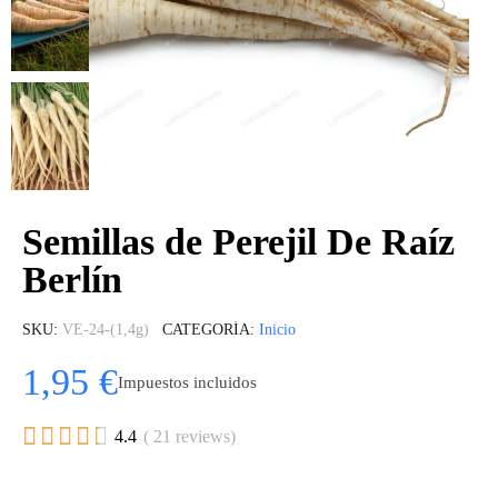
Semillas de Perejil De Raíz
Berlín
SKU
VE-24-(1,4g)
CATEGORÍA
Inicio
1,95 €
Impuestos incluidos





4.4
( 21 reviews)