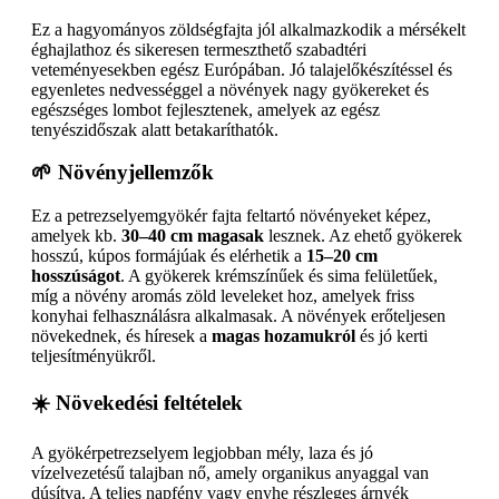
Ez a hagyományos zöldségfajta jól alkalmazkodik a mérsékelt
éghajlathoz és sikeresen termeszthető szabadtéri
veteményesekben egész Európában. Jó talajelőkészítéssel és
egyenletes nedvességgel a növények nagy gyökereket és
egészséges lombot fejlesztenek, amelyek az egész
tenyészidőszak alatt betakaríthatók.
🌱 Növényjellemzők
Ez a petrezselyemgyökér fajta feltartó növényeket képez,
amelyek kb.
30–40 cm magasak
lesznek. Az ehető gyökerek
hosszú, kúpos formájúak és elérhetik a
15–20 cm
hosszúságot
. A gyökerek krémszínűek és sima felületűek,
míg a növény aromás zöld leveleket hoz, amelyek friss
konyhai felhasználásra alkalmasak. A növények erőteljesen
növekednek, és híresek a
magas hozamukról
és jó kerti
teljesítményükről.
☀️ Növekedési feltételek
A gyökérpetrezselyem legjobban mély, laza és jó
vízelvezetésű talajban nő, amely organikus anyaggal van
dúsítva. A teljes napfény vagy enyhe részleges árnyék