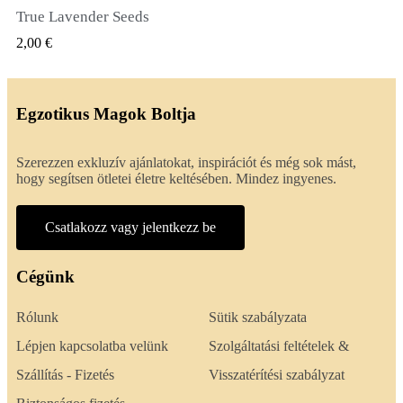
True Lavender Seeds
GYORSNÉZET
2,00 €
Egzotikus Magok Boltja
Szerezzen exkluzív ajánlatokat, inspirációt és még sok mást,
hogy segítsen ötletei életre keltésében. Mindez ingyenes.
Csatlakozz vagy jelentkezz be
Cégünk
Rólunk
Sütik szabályzata
Lépjen kapcsolatba velünk
Szolgáltatási feltételek &
Szállítás - Fizetés
Visszatérítési szabályzat