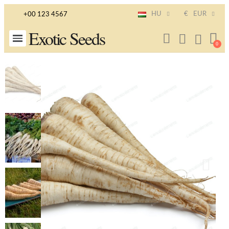
HU
€
EUR
+00 123 4567
Exotic Seeds