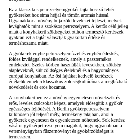
Ez a klasszikus petrezselyemgyökér fajta hosszú fehér
gyökereket hoz sima héjjal és tömör, aromás hússal.
Ugyanakkor a növény buja zöld leveleket fejleszt, melyek
levághatók mint a szokásos petrezselyem. A kettős célú jelleg
miatt a konyhakerti zöldségeket otthon termesztő kertészek
gyakran ezt a fajtát választják gyakorlati értéke és
terméshozama miatt.
A gyökerek enyhe petrezselyemízzel és enyhén édeskés,
földes ízvilággal rendelkeznek, amely a paszternákra
emlékeztet. Széles körben használják levesekben, zöldség
alapleveknél, sült zöldséges ételeknél és a hagyományos
európai konyhában. Az ősi fajtákat kedvelő kertészek
értékelik ennek a klasszikus zöldségkultúrának a megbízható
növekedését és erős hozamát.
A konyhakertben ez a növény egyenletesen növekszik és
erős, leveles csúcsokat képez, amelyek elősegítik a gyökér
egészséges fejlődését. A Berlin gyökérpetrezselyem
különösen jól teljesít mély, termékeny talajban, ahol a
gyökerek egyenesen és egyenletesen nőhetnek. Sok kertész
vásárol gyökérpetrezselyem magokat, hogy ugyanabban a
veteményágyban fűszernövényt és gyökérzöldséget is
termesszen.