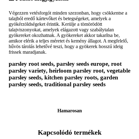
Végezzen vetésforgót minden szezonban, hogy csökkentse a
talajból eredő kártevőket és betegségeket, amelyek a
gyökérzöldségeket érintik. Kerülje a tömörödött
talajviszonyokat, amelyek elágazott vagy szabálytalan
gyökereket okozhatnak. A gyökereket akkor takarítsa be,
amikor elérik a teljes méretet és kemény állagot. A megfelelő,
hűvös tárolás lehetővé teszi, hogy a gyökerek hosszú ideig
frissek maradjanak.
parsley root seeds, parsley seeds europe, root
parsley variety, heirloom parsley root, vegetable
parsley seeds, kitchen parsley roots, garden
parsley seeds, traditional parsley seeds
Hamarosan
Kapcsolódó termékek