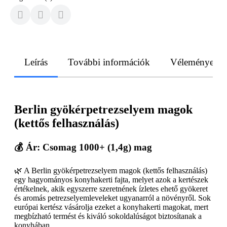
Leírás
További információk
Vélemények
Berlin gyökérpetrezselyem magok
(kettős felhasználás)
💰 Ár: Csomag 1000+ (1,4g) mag
🌿 A Berlin gyökérpetrezselyem magok (kettős felhasználás)
egy hagyományos konyhakerti fajta, melyet azok a kertészek
értékelnek, akik egyszerre szeretnének ízletes ehető gyökeret
és aromás petrezselyemleveleket ugyanarról a növényről. Sok
európai kertész vásárolja ezeket a konyhakerti magokat, mert
megbízható termést és kiváló sokoldalúságot biztosítanak a
konyhában.