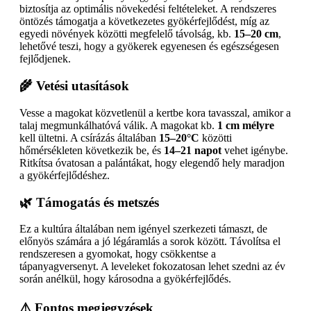
biztosítja az optimális növekedési feltételeket. A rendszeres
öntözés támogatja a következetes gyökérfejlődést, míg az
egyedi növények közötti megfelelő távolság, kb.
15–20 cm
,
lehetővé teszi, hogy a gyökerek egyenesen és egészségesen
fejlődjenek.
🌾 Vetési utasítások
Vesse a magokat közvetlenül a kertbe kora tavasszal, amikor a
talaj megmunkálhatóvá válik. A magokat kb.
1 cm mélyre
kell ültetni. A csírázás általában
15–20°C
közötti
hőmérsékleten következik be, és
14–21 napot
vehet igénybe.
Ritkítsa óvatosan a palántákat, hogy elegendő hely maradjon
a gyökérfejlődéshez.
🌿 Támogatás és metszés
Ez a kultúra általában nem igényel szerkezeti támaszt, de
előnyös számára a jó légáramlás a sorok között. Távolítsa el
rendszeresen a gyomokat, hogy csökkentse a
tápanyagversenyt. A leveleket fokozatosan lehet szedni az év
során anélkül, hogy károsodna a gyökérfejlődés.
⚠️ Fontos megjegyzések