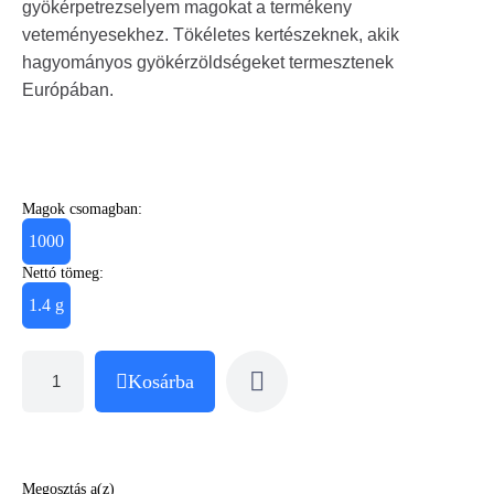
gyökérpetrezselyem magokat a termékeny
veteményesekhez. Tökéletes kertészeknek, akik
hagyományos gyökérzöldségeket termesztenek
Európában.
Magok csomagban:
1000
Nettó tömeg:
1.4 g
Kosárba
Megosztás a(z)