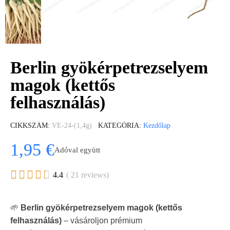
Berlin gyökérpetrezselyem
magok (kettős
felhasználás)
CIKKSZÁM
VE-24-(1,4g)
KATEGÓRIA
Kezdőlap
1,95 €
Adóval együtt





4.4
( 21 reviews)
🌱
Berlin gyökérpetrezselyem magok (kettős
felhasználás)
– vásároljon prémium