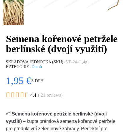
Semena kořenové petržele
berlínské (dvojí využití)
SKLADOVÁ JEDNOTKA (SKU)
VE-24-(1,4g)
KATEGORIE
Domů
1,95 €
S DPH





4.4
( 21 reviews)
🌱
Semena kořenové petržele berlínské (dvojí
využití)
– kupte prémiová semena kořenové petržele
pro produktivní zeleninové zahrady. Perfektní pro