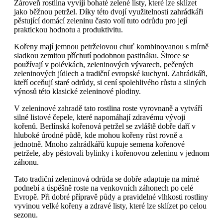
Zároveň rostlina vyvíjí bohaté zelené listy, které lze sklízet
jako běžnou petržel. Díky této dvojí využitelnosti zahrádkáři
pěstující domácí zeleninu často volí tuto odrůdu pro její
praktickou hodnotu a produktivitu.
Kořeny mají jemnou petrželovou chuť kombinovanou s mírně
sladkou zemitou příchutí podobnou pastináku. Široce se
používají v polévkách, zeleninových vývarech, pečených
zeleninových jídlech a tradiční evropské kuchyni. Zahrádkáři,
kteří oceňují staré odrůdy, si cení spolehlivého růstu a silných
výnosů této klasické zeleninové plodiny.
V zeleninové zahradě tato rostlina roste vyrovnaně a vytváří
silné listové čepele, které napomáhají zdravému vývoji
kořenů. Berlínská kořenová petržel se zvláště dobře daří v
hluboké úrodné půdě, kde mohou kořeny růst rovně a
jednotně. Mnoho zahrádkářů kupuje semena kořenové
petržele, aby pěstovali bylinky i kořenovou zeleninu v jednom
záhonu.
Tato tradiční zeleninová odrůda se dobře adaptuje na mírné
podnebí a úspěšně roste na venkovních záhonech po celé
Evropě. Při dobré přípravě půdy a pravidelné vlhkosti rostliny
vyvinou velké kořeny a zdravé listy, které lze sklízet po celou
sezonu.