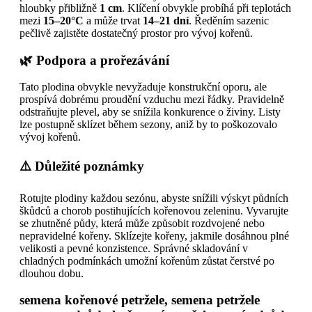
hloubky přibližně
1 cm
. Klíčení obvykle probíhá při teplotách
mezi
15–20°C
a může trvat
14–21 dní
. Ředěním sazenic
pečlivě zajistěte dostatečný prostor pro vývoj kořenů.
🌿 Podpora a prořezávání
Tato plodina obvykle nevyžaduje konstrukční oporu, ale
prospívá dobrému proudění vzduchu mezi řádky. Pravidelně
odstraňujte plevel, aby se snížila konkurence o živiny. Listy
lze postupně sklízet během sezony, aniž by to poškozovalo
vývoj kořenů.
⚠️ Důležité poznámky
Rotujte plodiny každou sezónu, abyste snížili výskyt půdních
škůdců a chorob postihujících kořenovou zeleninu. Vyvarujte
se zhutněné půdy, která může způsobit rozdvojené nebo
nepravidelné kořeny. Sklízejte kořeny, jakmile dosáhnou plné
velikosti a pevné konzistence. Správné skladování v
chladných podmínkách umožní kořenům zůstat čerstvé po
dlouhou dobu.
semena kořenové petržele, semena petržele