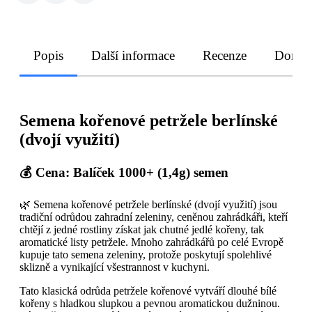
Popis
Další informace
Recenze
Doruče
Semena kořenové petržele berlínské
(dvojí využití)
💰 Cena: Balíček 1000+ (1,4g) semen
🌿 Semena kořenové petržele berlínské (dvojí využití) jsou
tradiční odrůdou zahradní zeleniny, ceněnou zahrádkáři, kteří
chtějí z jedné rostliny získat jak chutné jedlé kořeny, tak
aromatické listy petržele. Mnoho zahrádkářů po celé Evropě
kupuje tato semena zeleniny, protože poskytují spolehlivé
sklizně a vynikající všestrannost v kuchyni.
Tato klasická odrůda petržele kořenové vytváří dlouhé bílé
kořeny s hladkou slupkou a pevnou aromatickou dužninou.