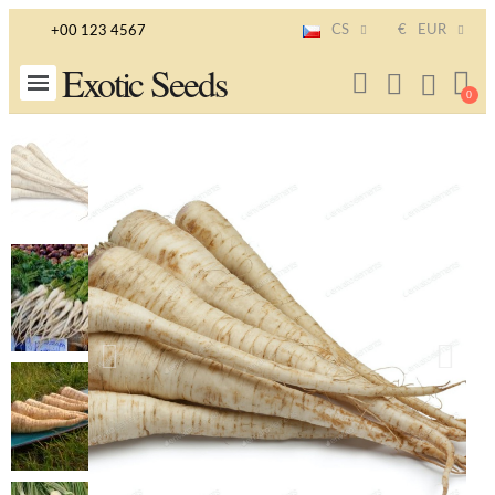
CS
€
EUR
+00 123 4567
Exotic Seeds