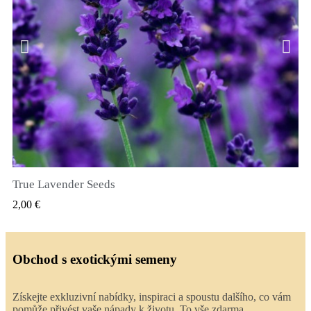
True Lavender Seeds
RYCHLÝ NÁHLED
2,00 €
Obchod s exotickými semeny
Získejte exkluzivní nabídky, inspiraci a spoustu dalšího, co vám
pomůže přivést vaše nápady k životu. To vše zdarma.