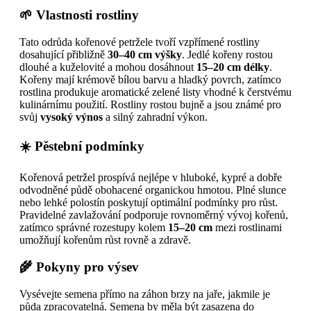
🌱 Vlastnosti rostliny
Tato odrůda kořenové petržele tvoří vzpřímené rostliny
dosahující přibližně
30–40 cm výšky
. Jedlé kořeny rostou
dlouhé a kuželovité a mohou dosáhnout
15–20 cm délky
.
Kořeny mají krémově bílou barvu a hladký povrch, zatímco
rostlina produkuje aromatické zelené listy vhodné k čerstvému
kulinárnímu použití. Rostliny rostou bujně a jsou známé pro
svůj
vysoký výnos
a silný zahradní výkon.
☀️ Pěstební podmínky
Kořenová petržel prospívá nejlépe v hluboké, kypré a dobře
odvodněné půdě obohacené organickou hmotou. Plné slunce
nebo lehké polostín poskytují optimální podmínky pro růst.
Pravidelné zavlažování podporuje rovnoměrný vývoj kořenů,
zatímco správné rozestupy kolem
15–20 cm
mezi rostlinami
umožňují kořenům růst rovně a zdravě.
🌾 Pokyny pro výsev
Vysévejte semena přímo na záhon brzy na jaře, jakmile je
půda zpracovatelná. Semena by měla být zasazena do