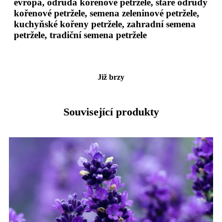
evropa, odrůda kořenové petržele, staré odrůdy
kořenové petržele, semena zeleninové petržele,
kuchyňské kořeny petržele, zahradní semena
petržele, tradiční semena petržele
Již brzy
Související produkty