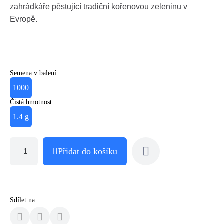
zahrádkáře pěstující tradiční kořenovou zeleninu v
Evropě.
Semena v balení:
1000
Čistá hmotnost:
1.4 g
Přidat do košíku
Sdílet na