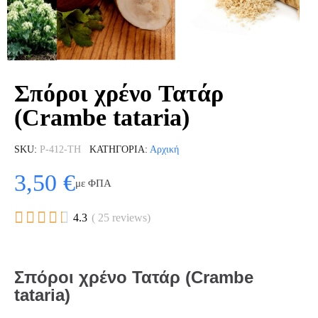
Σπόροι χρένο Τατάρ
(Crambe tataria)
SKU
P-412-TH
ΚΑΤΗΓΟΡΊΑ
Αρχική
3,50 €
με ΦΠΑ





4.3
( 25 reviews)
Σπόροι χρένο Τατάρ (Crambe
tataria)