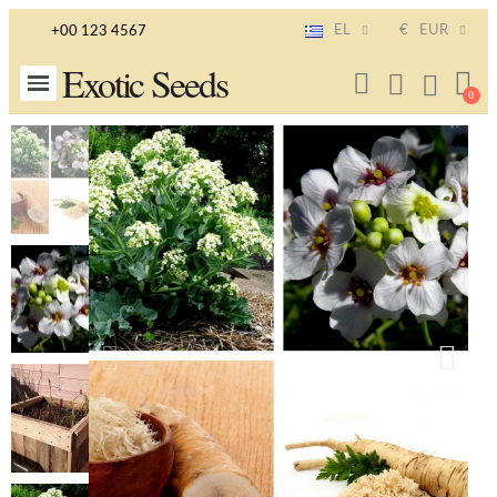
EL
€
EUR
+00 123 4567
Exotic Seeds