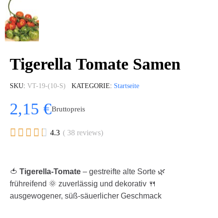
Tigerella Tomate Samen
SKU
VT-19-(10-S)
KATEGORIE
Startseite
2,15 €
Bruttopreis





4.3
( 38 reviews)
🍅
Tigerella-Tomate
– gestreifte alte Sorte 🌿
frühreifend 🌞 zuverlässig und dekorativ 🍴
ausgewogener, süß-säuerlicher Geschmack