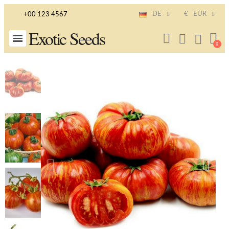
DE
€
EUR
+00 123 4567
Exotic Seeds