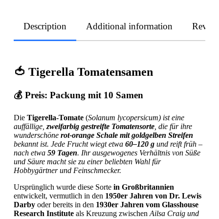
Description
Additional information
Revie
🍅 Tigerella Tomatensamen
💰 Preis:
Packung mit 10 Samen
Die
Tigerella-Tomate
(
Solanum lycopersicum) ist eine
auffällige,
zweifarbig gestreifte Tomatensorte
, die für ihre
wunderschöne
rot-orange Schale mit goldgelben Streifen
bekannt ist. Jede Frucht wiegt etwa
60–120 g
und reift früh –
nach etwa
59 Tagen
. Ihr ausgewogenes Verhältnis von Süße
und Säure macht sie zu einer beliebten Wahl für
Hobbygärtner und Feinschmecker.
Ursprünglich wurde diese Sorte
in Großbritannien
entwickelt, vermutlich in den
1950er Jahren von Dr. Lewis
Darby
oder bereits in den
1930er Jahren vom Glasshouse
Research Institute
als Kreuzung zwischen
Ailsa Craig und