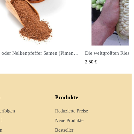
Die weltgrößten Riesenmais-Samen Cuzco - Cusco
QUICK VIEW
QUICK
2,40 €
o
Produkte
erfolgen
Reduzierte Preise
f
Neue Produkte
en
Bestseller