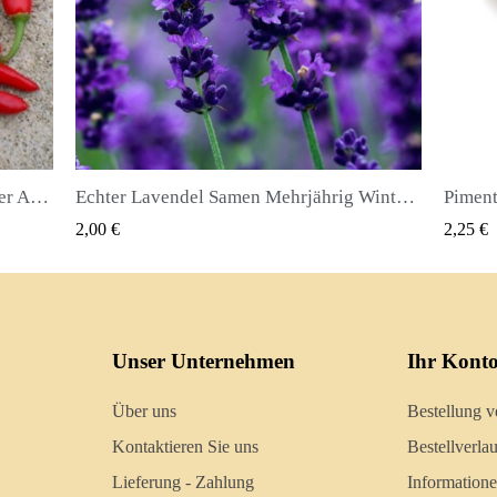
Echter Lavendel Samen Mehrjährig Winterhart bis -20C
Piment oder Nelkenpfeffer Samen (Pimenta dioica)
QUICK VIEW
2,25 €
2,50 €
Unser Unternehmen
Ihr Kont
Über uns
Bestellung v
Kontaktieren Sie uns
Bestellverlau
Lieferung - Zahlung
Information