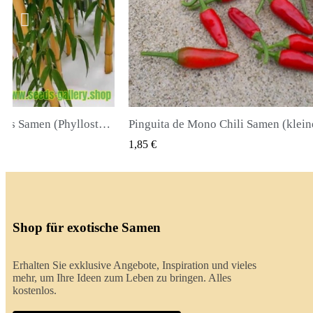
Pinguita de Mono Chili Samen (kleiner Affenpenis)
K VIEW
QUICK VIEW
2,00 €
Shop für exotische Samen
Erhalten Sie exklusive Angebote, Inspiration und vieles
mehr, um Ihre Ideen zum Leben zu bringen. Alles
kostenlos.