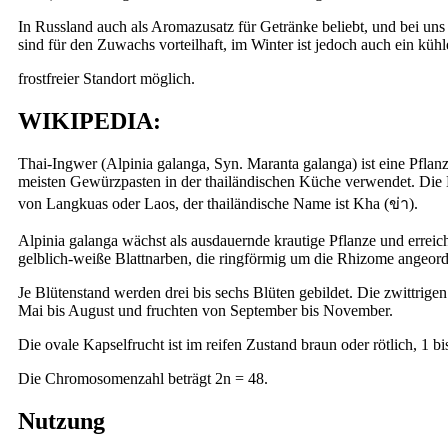
In Russland auch als Aromazusatz für Getränke beliebt, und bei un
sind für den Zuwachs vorteilhaft, im Winter ist jedoch auch ein kühl
frostfreier Standort möglich.
WIKIPEDIA:
Thai-Ingwer (Alpinia galanga, Syn. Maranta galanga) ist eine Pflanz
meisten Gewürzpasten in der thailändischen Küche verwendet. Die B
von Langkuas oder Laos, der thailändische Name ist Kha (ข่า).
Alpinia galanga wächst als ausdauernde krautige Pflanze und errei
gelblich-weiße Blattnarben, die ringförmig um die Rhizome angeordne
Je Blütenstand werden drei bis sechs Blüten gebildet. Die zwittrig
Mai bis August und fruchten von September bis November.
Die ovale Kapselfrucht ist im reifen Zustand braun oder rötlich, 1
Die Chromosomenzahl beträgt 2n = 48.
Nutzung