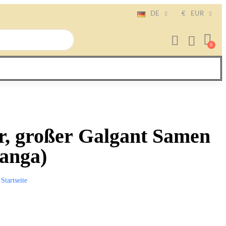
DE
€
EUR
r, großer Galgant Samen
langa)
Startseite