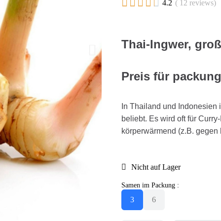





4.2
( 12 reviews)
Thai-Ingwer, gro
Preis für packun
In Thailand und Indonesie
beliebt. Es wird oft für Cur
körperwärmend (z.B. gegen 
Nicht auf Lager
Samen im Packung :
3
6