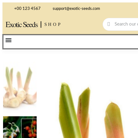
+00 123 4567
support@exotic-seeds.com
Exotic Seeds
SHOP