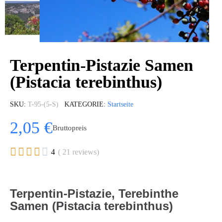
Terpentin-Pistazie Samen
(Pistacia terebinthus)
SKU
T-95-(5-S)
KATEGORIE
Startseite
2,05 €
Bruttopreis





4
( 21 reviews)
Terpentin-Pistazie, Terebinthe
Samen (Pistacia terebinthus)