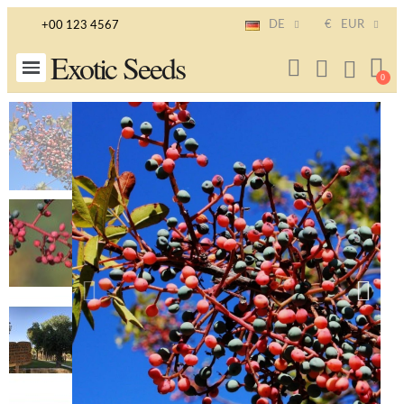
DE
€
EUR
+00 123 4567
Exotic Seeds