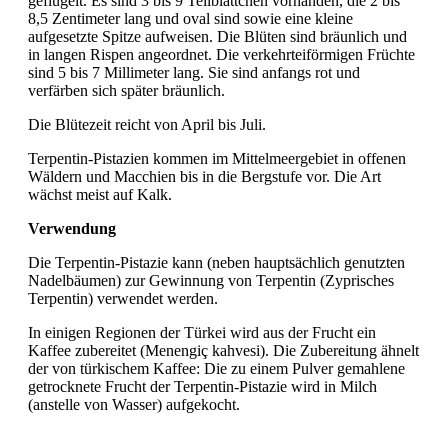
geflügelt. Es sind 3 bis 9 Teilblättchen vorhanden, die 2 bis
8,5 Zentimeter lang und oval sind sowie eine kleine
aufgesetzte Spitze aufweisen. Die Blüten sind bräunlich und
in langen Rispen angeordnet. Die verkehrteiförmigen Früchte
sind 5 bis 7 Millimeter lang. Sie sind anfangs rot und
verfärben sich später bräunlich.
Die Blütezeit reicht von April bis Juli.
Terpentin-Pistazien kommen im Mittelmeergebiet in offenen
Wäldern und Macchien bis in die Bergstufe vor. Die Art
wächst meist auf Kalk.
Verwendung
Die Terpentin-Pistazie kann (neben hauptsächlich genutzten
Nadelbäumen) zur Gewinnung von Terpentin (Zyprisches
Terpentin) verwendet werden.
In einigen Regionen der Türkei wird aus der Frucht ein
Kaffee zubereitet (Menengiç kahvesi). Die Zubereitung ähnelt
der von türkischem Kaffee: Die zu einem Pulver gemahlene
getrocknete Frucht der Terpentin-Pistazie wird in Milch
(anstelle von Wasser) aufgekocht.