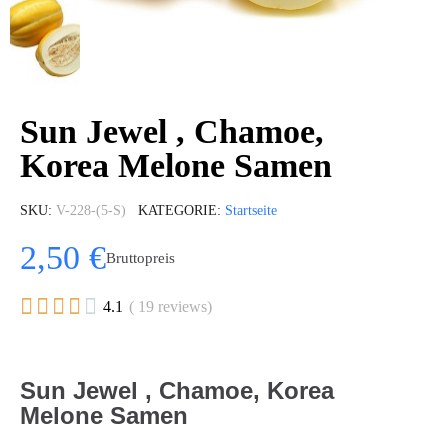
Sun Jewel , Chamoe,
Korea Melone Samen
SKU
V-228-(5-S)
KATEGORIE
Startseite
2,50 €
Bruttopreis





4.1
( 19 reviews)
Sun Jewel , Chamoe, Korea
Melone Samen