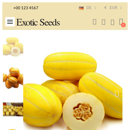
DE
€
EUR
+00 123 4567
Exotic Seeds