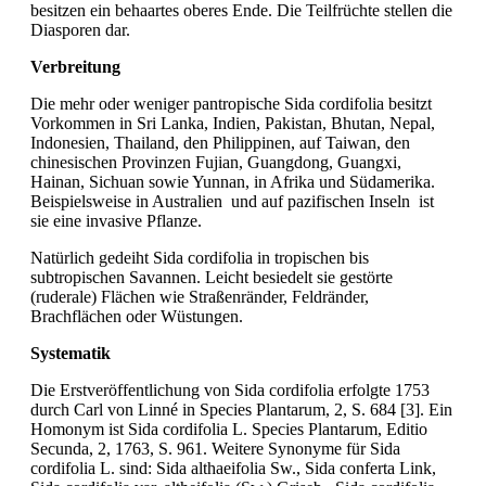
besitzen ein behaartes oberes Ende. Die Teilfrüchte stellen die
Diasporen dar.
Verbreitung
Die mehr oder weniger pantropische Sida cordifolia besitzt
Vorkommen in Sri Lanka, Indien, Pakistan, Bhutan, Nepal,
Indonesien, Thailand, den Philippinen, auf Taiwan, den
chinesischen Provinzen Fujian, Guangdong, Guangxi,
Hainan, Sichuan sowie Yunnan, in Afrika und Südamerika.
Beispielsweise in Australien und auf pazifischen Inseln ist
sie eine invasive Pflanze.
Natürlich gedeiht Sida cordifolia in tropischen bis
subtropischen Savannen. Leicht besiedelt sie gestörte
(ruderale) Flächen wie Straßenränder, Feldränder,
Brachflächen oder Wüstungen.
Systematik
Die Erstveröffentlichung von Sida cordifolia erfolgte 1753
durch Carl von Linné in Species Plantarum, 2, S. 684 [3]. Ein
Homonym ist Sida cordifolia L. Species Plantarum, Editio
Secunda, 2, 1763, S. 961. Weitere Synonyme für Sida
cordifolia L. sind: Sida althaeifolia Sw., Sida conferta Link,