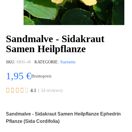
Sandmalve - Sidakraut
Samen Heilpflanze
SKU
MHS-48
KATEGORIE
Startseite
1,95 €
Bruttopreis





4.1
( 34 reviews)
Sandmalve - Sidakraut Samen Heilpflanze Ephedrin
Pflanze (Sida Cordifolia)