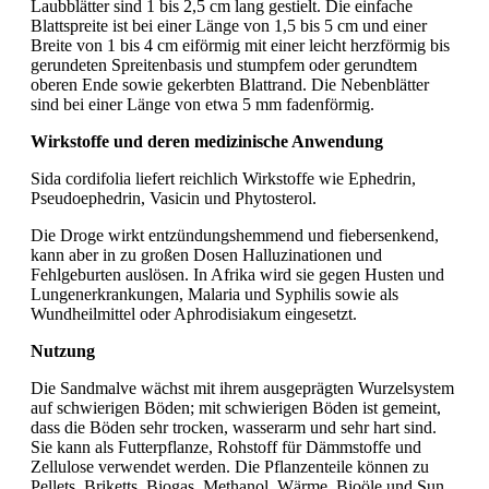
Laubblätter sind 1 bis 2,5 cm lang gestielt. Die einfache
Blattspreite ist bei einer Länge von 1,5 bis 5 cm und einer
Breite von 1 bis 4 cm eiförmig mit einer leicht herzförmig bis
gerundeten Spreitenbasis und stumpfem oder gerundtem
oberen Ende sowie gekerbten Blattrand. Die Nebenblätter
sind bei einer Länge von etwa 5 mm fadenförmig.
Wirkstoffe und deren medizinische Anwendung
Sida cordifolia liefert reichlich Wirkstoffe wie Ephedrin,
Pseudoephedrin, Vasicin und Phytosterol.
Die Droge wirkt entzündungshemmend und fiebersenkend,
kann aber in zu großen Dosen Halluzinationen und
Fehlgeburten auslösen. In Afrika wird sie gegen Husten und
Lungenerkrankungen, Malaria und Syphilis sowie als
Wundheilmittel oder Aphrodisiakum eingesetzt.
Nutzung
Die Sandmalve wächst mit ihrem ausgeprägten Wurzelsystem
auf schwierigen Böden; mit schwierigen Böden ist gemeint,
dass die Böden sehr trocken, wasserarm und sehr hart sind.
Sie kann als Futterpflanze, Rohstoff für Dämmstoffe und
Zellulose verwendet werden. Die Pflanzenteile können zu
Pellets, Briketts, Biogas, Methanol, Wärme, Bioöle und Sun