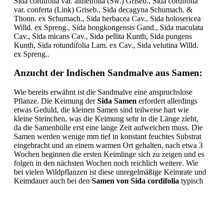
Sida cordifolia var. altheifolia (Sw.) Griseb., Sida cordifolia
var. conferta (Link) Griseb., Sida decagyna Schumach. &
Thonn. ex Schumach., Sida herbacea Cav., Sida holosericea
Willd. ex Spreng., Sida hongkongensis Gand., Sida maculata
Cav., Sida micans Cav., Sida pellita Kunth, Sida pungens
Kunth, Sida rotundifolia Lam. ex Cav., Sida velutina Willd.
ex Spreng..
Anzucht der Indischen Sandmalve aus Samen:
Wie bereits erwähnt ist die Sandmalve eine anspruchslose
Pflanze. Die Keimung der
Sida Samen
erfordert allerdings
etwas Geduld, die kleinen Samen sind teilweise hart wie
kleine Steinchen, was die Keimung sehr in die Länge zieht,
da die Samenhülle erst eine lange Zeit aufweichen muss. Die
Samen werden wenige mm tief in konstant feuchtes Substrat
eingebracht und an einem warmen Ort gehalten, nach etwa 3
Wochen beginnen die ersten Keimlinge sich zu zeigen und es
folgen in den nächsten Wochen noch reichlich weitere. Wie
bei vielen Wildpflanzen ist diese unregelmäßige Keimrate und
Keimdauer auch bei den
Samen von Sida cordifolia
typisch