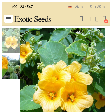
DE
€
EUR
+00 123 4567
Exotic Seeds