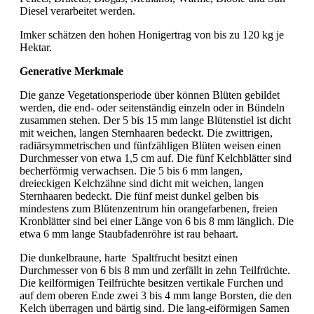
Diesel verarbeitet werden.
Imker schätzen den hohen Honigertrag von bis zu 120 kg je
Hektar.
Generative Merkmale
Die ganze Vegetationsperiode über können Blüten gebildet
werden, die end- oder seitenständig einzeln oder in Bündeln
zusammen stehen. Der 5 bis 15 mm lange Blütenstiel ist dicht
mit weichen, langen Sternhaaren bedeckt. Die zwittrigen,
radiärsymmetrischen und fünfzähligen Blüten weisen einen
Durchmesser von etwa 1,5 cm auf. Die fünf Kelchblätter sind
becherförmig verwachsen. Die 5 bis 6 mm langen,
dreieckigen Kelchzähne sind dicht mit weichen, langen
Sternhaaren bedeckt. Die fünf meist dunkel gelben bis
mindestens zum Blütenzentrum hin orangefarbenen, freien
Kronblätter sind bei einer Länge von 6 bis 8 mm länglich. Die
etwa 6 mm lange Staubfadenröhre ist rau behaart.
Die dunkelbraune, harte Spaltfrucht besitzt einen
Durchmesser von 6 bis 8 mm und zerfällt in zehn Teilfrüchte.
Die keilförmigen Teilfrüchte besitzen vertikale Furchen und
auf dem oberen Ende zwei 3 bis 4 mm lange Borsten, die den
Kelch überragen und bärtig sind. Die lang-eiförmigen Samen