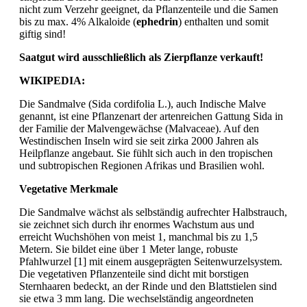
nicht zum Verzehr geeignet, da Pflanzenteile und die Samen
bis zu max. 4% Alkaloide (
ephedrin
) enthalten und somit
giftig sind!
Saatgut wird ausschließlich als Zierpflanze verkauft!
WIKIPEDIA:
Die Sandmalve (Sida cordifolia L.), auch Indische Malve
genannt, ist eine Pflanzenart der artenreichen Gattung Sida in
der Familie der Malvengewächse (Malvaceae). Auf den
Westindischen Inseln wird sie seit zirka 2000 Jahren als
Heilpflanze angebaut. Sie fühlt sich auch in den tropischen
und subtropischen Regionen Afrikas und Brasilien wohl.
Vegetative Merkmale
Die Sandmalve wächst als selbständig aufrechter Halbstrauch,
sie zeichnet sich durch ihr enormes Wachstum aus und
erreicht Wuchshöhen von meist 1, manchmal bis zu 1,5
Metern. Sie bildet eine über 1 Meter lange, robuste
Pfahlwurzel [1] mit einem ausgeprägten Seitenwurzelsystem.
Die vegetativen Pflanzenteile sind dicht mit borstigen
Sternhaaren bedeckt, an der Rinde und den Blattstielen sind
sie etwa 3 mm lang. Die wechselständig angeordneten