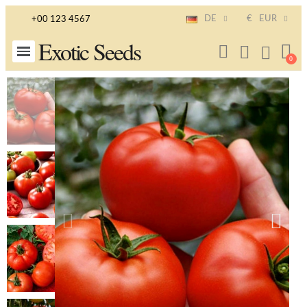
DE
€
EUR
+00 123 4567
Exotic Seeds