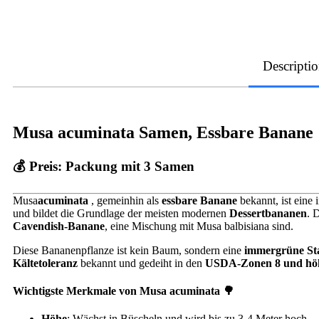
Descripti
Musa acuminata Samen, Essbare Banane
💰 Preis:
Packung mit 3 Samen
Musa
acuminata
, gemeinhin als
essbare Banane
bekannt, ist eine 
und bildet die Grundlage der meisten modernen
Dessertbananen
. 
Cavendish-Banane
, eine Mischung mit Musa balbisiana sind.
Diese Bananenpflanze ist kein Baum, sondern eine
immergrüne St
Kältetoleranz
bekannt und gedeiht in den
USDA-Zonen 8 und hö
Wichtigste Merkmale von Musa acuminata 🌳
Höhe
: Wächst in Büscheln und wird bis zu 3-4 Meter hoch.