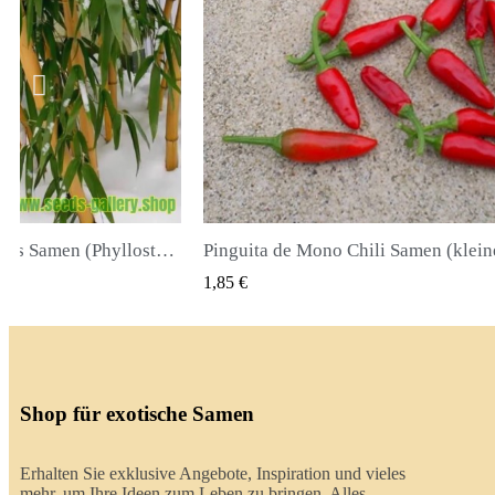
Pinguita de Mono Chili Samen (kleiner Affenpenis)
K VIEW
QUICK VIEW
2,00 €
Shop für exotische Samen
Erhalten Sie exklusive Angebote, Inspiration und vieles
mehr, um Ihre Ideen zum Leben zu bringen. Alles