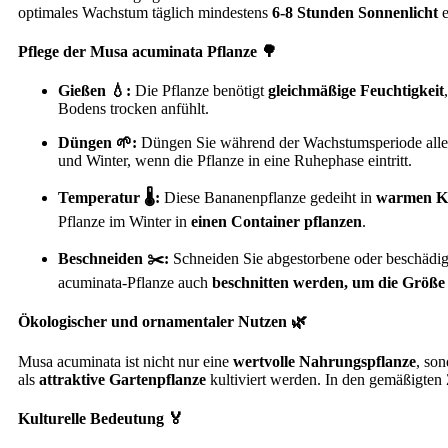
optimales Wachstum täglich mindestens
6-8 Stunden Sonnenlicht
e
Pflege der Musa acuminata Pflanze 🌳
Gießen 💧:
Die Pflanze benötigt
gleichmäßige Feuchtigkeit
Bodens trocken anfühlt.
Düngen 🌱:
Düngen Sie während der Wachstumsperiode all
und Winter, wenn die Pflanze in eine Ruhephase eintritt.
Temperatur 🌡️:
Diese Bananenpflanze gedeiht in
warmen K
Pflanze im Winter in
einen Container pflanzen
.
Beschneiden ✂️:
Schneiden Sie abgestorbene oder beschädig
acuminata-Pflanze auch
beschnitten werden, um die Größe 
Ökologischer und ornamentaler Nutzen 🌿
Musa acuminata ist nicht nur eine
wertvolle Nahrungspflanze
, so
als
attraktive Gartenpflanze
kultiviert werden. In den gemäßigten
Kulturelle Bedeutung 🏅