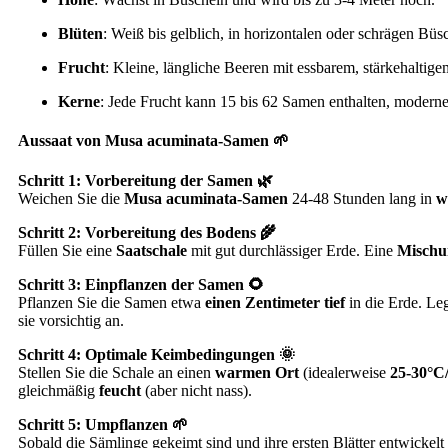
Blüten
: Weiß bis gelblich, in horizontalen oder schrägen Büs
Frucht
: Kleine, längliche Beeren mit essbarem, stärkehaltige
Kerne
: Jede Frucht kann 15 bis 62 Samen enthalten, moderne
Aussaat von Musa acuminata-Samen 🌱
Schritt 1: Vorbereitung der Samen 🌿
Weichen Sie die
Musa acuminata-Samen
24-48 Stunden lang in
w
Schritt 2: Vorbereitung des Bodens 🌾
Füllen Sie eine
Saatschale
mit gut durchlässiger Erde. Eine
Mischun
Schritt 3: Einpflanzen der Samen 🌻
Pflanzen Sie die Samen etwa
einen Zentimeter tief
in die Erde. Le
sie vorsichtig an.
Schritt 4: Optimale Keimbedingungen 🌞
Stellen Sie die Schale an einen
warmen Ort
(idealerweise
25-30°C
gleichmäßig
feucht
(aber nicht nass).
Schritt 5: Umpflanzen 🌱
Sobald die Sämlinge gekeimt sind und ihre ersten Blätter entwickelt 