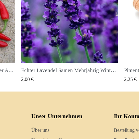
Echter Lavendel Samen Mehrjährig Winterhart bis -20C
Piment oder Nelkenpfeffer Samen (Pimenta dioica)
QUICK VIEW
2,25 €
2,50 €
Unser Unternehmen
Ihr Kont
Über uns
Bestellung v