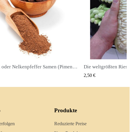
Die weltgrößten Riesenmais-Samen Cuzco - Cusco
QUICK VIEW
QUICK
2,40 €
o
Produkte
erfolgen
Reduzierte Preise