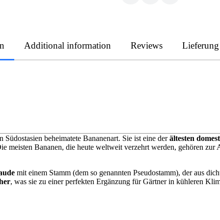
on
Additional information
Reviews
Lieferung
in Südostasien beheimatete Bananenart. Sie ist eine der
ältesten domest
Die meisten Bananen, die heute weltweit verzehrt werden, gehören zur 
aude
mit einem Stamm (dem so genannten Pseudostamm), der aus dicht ge
her
, was sie zu einer perfekten Ergänzung für Gärtner in kühleren K