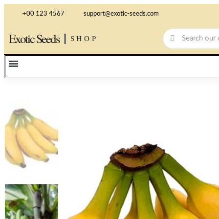
+00 123 4567
support@exotic-seeds.com
Exotic Seeds
SHOP