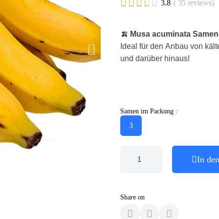





3.8
( 35 reviews)
🍌 Musa acuminata Samen
Ideal für den Anbau von kä
und darüber hinaus!
Samen im Packung :
3
In de
Share on