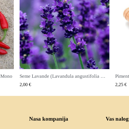
Seme Lavande (Lavandula angustifolia Mill)
Piment ili Najkvirc Seme Lekovita biljka i zacin
Seme 
QUICK VIEW
2,25 €
2,50 €
Nasa kompanija
Vas nalog