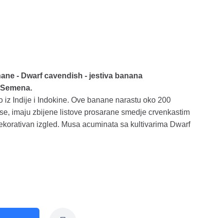
ne - Dwarf cavendish - jestiva banana
3 Semena.
 iz Indije i Indokine. Ove banane narastu oko 200
vise, imaju zbijene listove prosarane smedje crvenkastim
korativan izgled. Musa acuminata sa kultivarima Dwarf