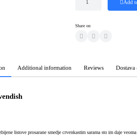
Add t
Share on
ion
Additional information
Reviews
Dostava 
vendish
zbijene listove prosarane smedje crvenkastim sarama sto im daje veoma