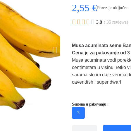
2,55 €
Porez je uključen





3.8
( 35 reviews)
Musa acuminata seme Bana
Cena je za pakovanje od 
Musa acuminata vodi poreklo
centimetara u visinu, retko 
sarama sto im daje veoma de
cavendish i super dwarf
Semena u pakovanju :
3