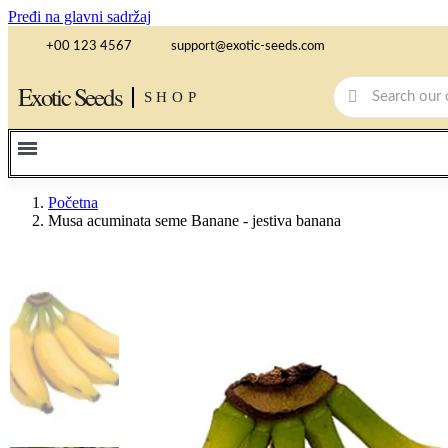
Pređi na glavni sadržaj
+00 123 4567
support@exotic-seeds.com
Exotic Seeds
SHOP
Početna
Musa acuminata seme Banane - jestiva banana