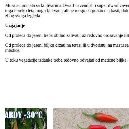
Musa acuminata sa kultivarima Dwarf cavendish i super dwarf cavend
toga i preko leta mogu biti vani, ali ne mogu da prezime u basti, d
zbog svoga izgleda.
Uzgajanje
Od proleca do jeseni treba obilno zalivati, uz redovno orosavanje li
Od proleca do jeseni biljku drzati na terasi ili u dvoristu, na mestu
mladice.
U toku vegetacije izdanke treba redovno odvajati od maticne biljke, k