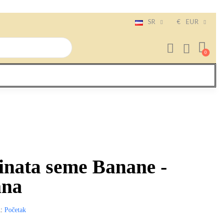
SR
€
EUR
nata seme Banane -
ana
A
Početak