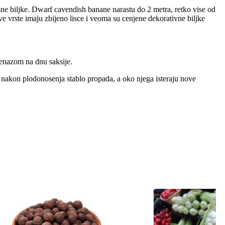
ne biljke. Dwarf cavendish banane narastu do 2 metra, retko vise od
e vrste imaju zbijeno lisce i veoma su cenjene dekorativne biljke
renazom na dnu saksije.
ta, nakon plodonosenja stablo propada, a oko njega isteraju nove