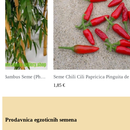
ricica Pinguita de Mono
CK VIEW
QUICK VIEW
2,00 €
Prodavnica egzoticnih semena