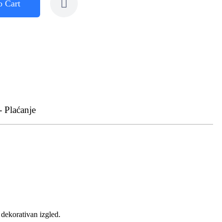
o Cart
- Plaćanje
 dekorativan izgled.