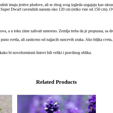
ish imaju jestive plodove, ali se zbog svog izgleda uzgajaju kao ukras
ok Super Dwarf cavendish narastu oko 120 cm (retko vise od 150 cm). Ov
stova, a u toku zime zalivati umereno. Zemlja treba da je propusna, sa d
 sa puno svetla, ali zasticeno od najjacih suncevih zraka. Ako biljka cve
ako bi novoformirani listovi bili veliki i pravilnog oblika.
Related Products