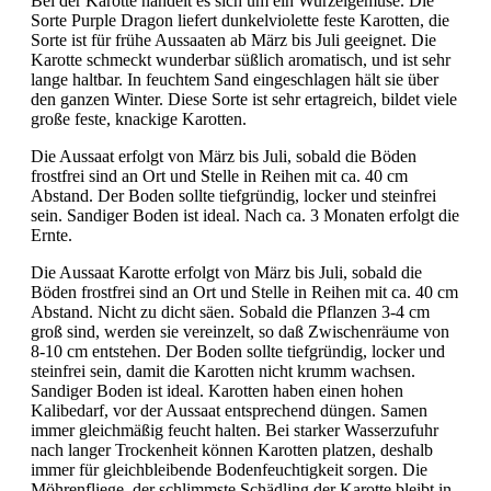
Bei der Karotte handelt es sich um ein Wurzelgemüse. Die
Sorte Purple Dragon liefert dunkelviolette feste Karotten, die
Sorte ist für frühe Aussaaten ab März bis Juli geeignet. Die
Karotte schmeckt wunderbar süßlich aromatisch, und ist sehr
lange haltbar. In feuchtem Sand eingeschlagen hält sie über
den ganzen Winter. Diese Sorte ist sehr ertagreich, bildet viele
große feste, knackige Karotten.
Die Aussaat erfolgt von März bis Juli, sobald die Böden
frostfrei sind an Ort und Stelle in Reihen mit ca. 40 cm
Abstand. Der Boden sollte tiefgründig, locker und steinfrei
sein. Sandiger Boden ist ideal. Nach ca. 3 Monaten erfolgt die
Ernte.
Die Aussaat Karotte erfolgt von März bis Juli, sobald die
Böden frostfrei sind an Ort und Stelle in Reihen mit ca. 40 cm
Abstand. Nicht zu dicht säen. Sobald die Pflanzen 3-4 cm
groß sind, werden sie vereinzelt, so daß Zwischenräume von
8-10 cm entstehen. Der Boden sollte tiefgründig, locker und
steinfrei sein, damit die Karotten nicht krumm wachsen.
Sandiger Boden ist ideal. Karotten haben einen hohen
Kalibedarf, vor der Aussaat entsprechend düngen. Samen
immer gleichmäßig feucht halten. Bei starker Wasserzufuhr
nach langer Trockenheit können Karotten platzen, deshalb
immer für gleichbleibende Bodenfeuchtigkeit sorgen. Die
Möhrenfliege, der schlimmste Schädling der Karotte bleibt in