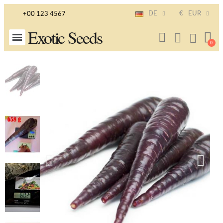
DE
€
EUR
+00 123 4567
Exotic Seeds