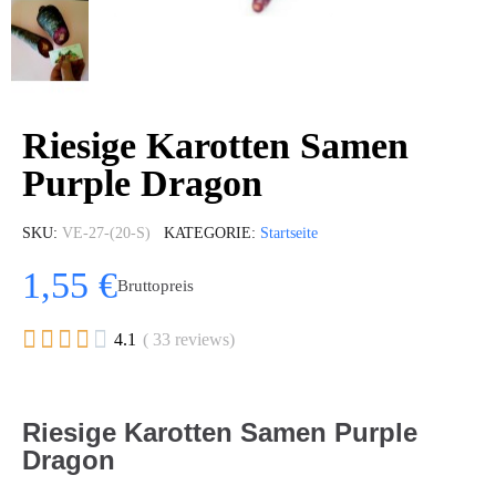
Riesige Karotten Samen
Purple Dragon
SKU
VE-27-(20-S)
KATEGORIE
Startseite
1,55 €
Bruttopreis





4.1
( 33 reviews)
Riesige Karotten Samen Purple
Dragon