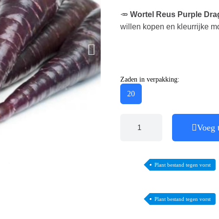
🥕
Wortel Reus Purple Dr
willen kopen en kleurrijke m
Zaden in verpakking:
20
Voeg 
Plant bestand tegen vorst
Plant bestand tegen vorst