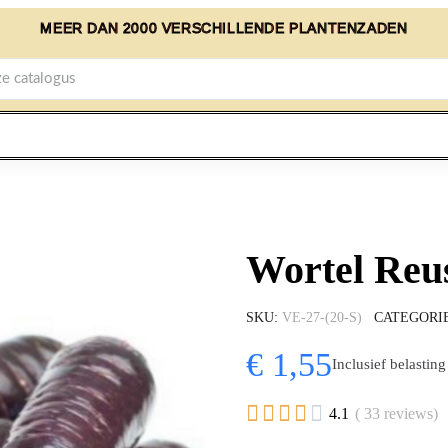
MEER DAN 2000 VERSCHILLENDE PLANTENZADEN
Wortel Reu
SKU
VE-27-(20-S)
CATEGORI
€ 1,55
Inclusief belasting





4.1
( 33 reviews)