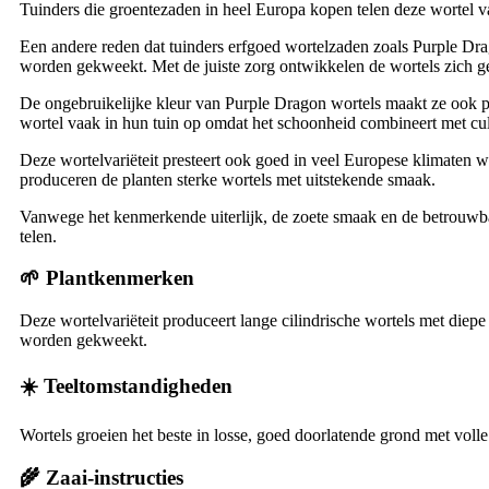
Tuinders die groentezaden in heel Europa kopen telen deze wortel va
Een andere reden dat tuinders erfgoed wortelzaden zoals Purple Dra
worden gekweekt. Met de juiste zorg ontwikkelen de wortels zich ge
De ongebruikelijke kleur van Purple Dragon wortels maakt ze ook po
wortel vaak in hun tuin op omdat het schoonheid combineert met cul
Deze wortelvariëteit presteert ook goed in veel Europese klimaten
produceren de planten sterke wortels met uitstekende smaak.
Vanwege het kenmerkende uiterlijk, de zoete smaak en de betrouwbar
telen.
🌱 Plantkenmerken
Deze wortelvariëteit produceert lange cilindrische wortels met diep
worden gekweekt.
☀️ Teeltomstandigheden
Wortels groeien het beste in losse, goed doorlatende grond met vol
🌾 Zaai-instructies