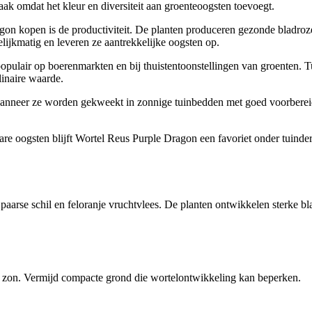
ak omdat het kleur en diversiteit aan groenteoogsten toevoegt.
gon kopen is de productiviteit. De planten produceren gezonde bladroz
lijkmatig en leveren ze aantrekkelijke oogsten op.
pulair op boerenmarkten en bij thuistentoonstellingen van groenten. T
inaire waarde.
 wanneer ze worden gekweekt in zonnige tuinbedden met goed voorbereid
e oogsten blijft Wortel Reus Purple Dragon een favoriet onder tuinde
e paarse schil en feloranje vruchtvlees. De planten ontwikkelen sterke 
le zon. Vermijd compacte grond die wortelontwikkeling kan beperken.