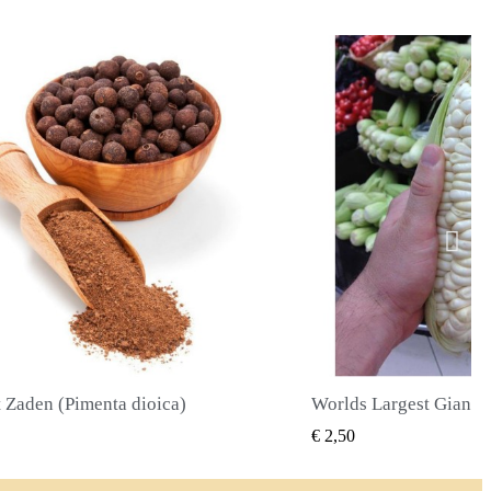
Worlds Largest Giant Corn Zaden Cuzco - Cusco
SNEL BEKIJKEN
SNEL BE
€ 2,40