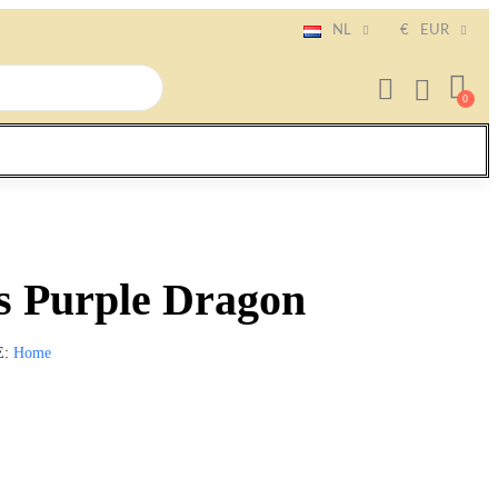
NL
€
EUR
s Purple Dragon
E
Home