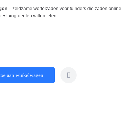
agon
– zeldzame wortelzaden voor tuinders die zaden online
oestuingroenten willen telen.
toe aan winkelwagen