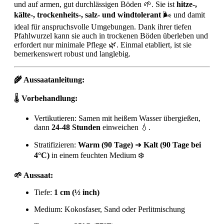
und auf armen, gut durchlässigen Böden 🌱. Sie ist
hitze-,
kälte-, trockenheits-, salz- und windtolerant
🌬️ und damit
ideal für anspruchsvolle Umgebungen. Dank ihrer tiefen
Pfahlwurzel kann sie auch in trockenen Böden überleben und
erfordert nur minimale Pflege 🌿. Einmal etabliert, ist sie
bemerkenswert robust und langlebig.
🌾 Aussaatanleitung:
🌡️
Vorbehandlung:
Vertikutieren: Samen mit heißem Wasser übergießen,
dann
24-48 Stunden
einweichen 💧.
Stratifizieren:
Warm (90 Tage)
➜
Kalt (90 Tage bei
4°C)
in einem feuchten Medium ❄️
🌱 Aussaat:
Tiefe:
1 cm (½ inch)
Medium: Kokosfaser, Sand oder Perlitmischung