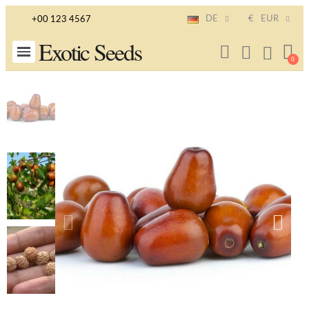
DE
€
EUR
+00 123 4567
Exotic Seeds