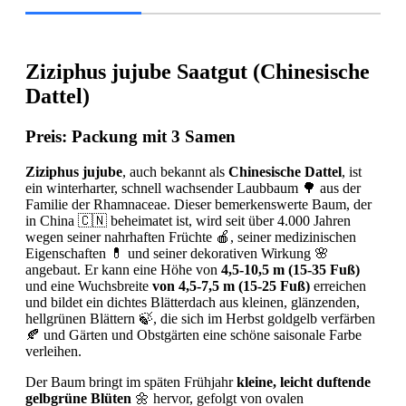
Ziziphus jujube Saatgut (Chinesische
Dattel)
Preis:
Packung mit 3 Samen
Ziziphus jujube
, auch bekannt als
Chinesische Dattel
, ist
ein winterharter, schnell wachsender Laubbaum 🌳 aus der
Familie der Rhamnaceae. Dieser bemerkenswerte Baum, der
in China 🇨🇳 beheimatet ist, wird seit über 4.000 Jahren
wegen seiner nahrhaften Früchte 🍎, seiner medizinischen
Eigenschaften 💊 und seiner dekorativen Wirkung 🌸
angebaut. Er kann eine Höhe von
4,5-10,5 m (15-35 Fuß)
und eine Wuchsbreite
von 4,5-7,5 m (15-25 Fuß)
erreichen
und bildet ein dichtes Blätterdach aus kleinen, glänzenden,
hellgrünen Blättern 🍃, die sich im Herbst goldgelb verfärben
🍂 und Gärten und Obstgärten eine schöne saisonale Farbe
verleihen.
Der Baum bringt im späten Frühjahr
kleine, leicht duftende
gelbgrüne Blüten
🌼 hervor, gefolgt von ovalen