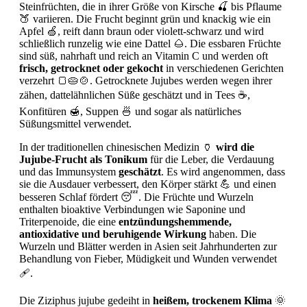
Steinfrüchten, die in ihrer Größe von Kirsche 🍒 bis Pflaume
🍑 variieren. Die Frucht beginnt grün und knackig wie ein
Apfel 🍏, reift dann braun oder violett-schwarz und wird
schließlich runzelig wie eine Dattel 🌰. Die essbaren Früchte
sind süß, nahrhaft und reich an Vitamin C und werden oft
frisch, getrocknet oder gekocht
in verschiedenen Gerichten
verzehrt 🍞🥧🍲. Getrocknete Jujubes werden wegen ihrer
zähen, dattelähnlichen Süße geschätzt und in Tees ☕,
Konfitüren 🍯, Suppen 🍜 und sogar als natürliches
Süßungsmittel verwendet.
In der traditionellen chinesischen Medizin 🏺
wird die
Jujube-Frucht als Tonikum
für die Leber, die Verdauung
und das Immunsystem
geschätzt
. Es wird angenommen, dass
sie die Ausdauer verbessert, den Körper stärkt 💪 und einen
besseren Schlaf fördert 😴. Die Früchte und Wurzeln
enthalten bioaktive Verbindungen wie Saponine und
Triterpenoide, die eine
entzündungshemmende,
antioxidative und beruhigende Wirkung
haben. Die
Wurzeln und Blätter werden in Asien seit Jahrhunderten zur
Behandlung von Fieber, Müdigkeit und Wunden verwendet
🩹.
Die Ziziphus jujube gedeiht in
heißem, trockenem Klima
🌞