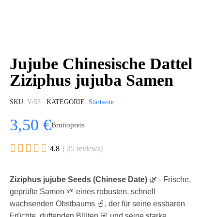
Jujube Chinesische Dattel
Ziziphus jujuba Samen
SKU
V-53
KATEGORIE
Startseite
3,50 €
Bruttopreis





4.8
( 25 reviews)
Ziziphus jujube Seeds (Chinese Date)
🌿 - Frische,
geprüfte Samen 🌱 eines robusten, schnell
wachsenden Obstbaums 🍎, der für seine essbaren
Früchte, duftenden Blüten 🌸 und seine starke