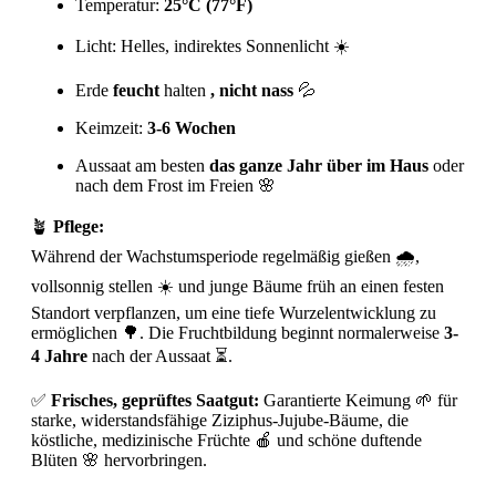
Temperatur:
25°C (77°F)
Licht: Helles, indirektes Sonnenlicht ☀️
Erde
feucht
halten
, nicht nass
💦
Keimzeit:
3-6 Wochen
Aussaat am besten
das ganze Jahr über im Haus
oder
nach dem Frost im Freien 🌸
🪴
Pflege:
Während der Wachstumsperiode regelmäßig gießen 🌧️,
vollsonnig stellen ☀️ und junge Bäume früh an einen festen
Standort verpflanzen, um eine tiefe Wurzelentwicklung zu
ermöglichen 🌳. Die Fruchtbildung beginnt normalerweise
3-
4 Jahre
nach der Aussaat ⏳.
✅
Frisches, geprüftes Saatgut:
Garantierte Keimung 🌱 für
starke, widerstandsfähige Ziziphus-Jujube-Bäume, die
köstliche, medizinische Früchte 🍎 und schöne duftende
Blüten 🌸 hervorbringen.