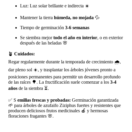
Luz: Luz solar brillante e indirecta ☀️
Mantener la tierra
húmeda, no mojada
💦
Tiempo de germinación
3-6 semanas
Se siembra mejor
todo el año en interior
, o en exterior
después de las heladas 🌸
🪴
Cuidados:
Regar regularmente durante la temporada de crecimiento 🌧️,
dar pleno sol ☀️, y trasplantar los árboles jóvenes pronto a
posiciones permanentes para permitir un desarrollo profundo
de las raíces 🌳. La fructificación suele comenzar a los
3-4
años
de la siembra ⏳.
✅ S
emillas frescas y probadas:
Germinación garantizada
🌱 para árboles de azufaifo Ziziphus fuertes y resistentes que
producen deliciosos frutos medicinales 🍎 y hermosas
floraciones fragantes 🌸.