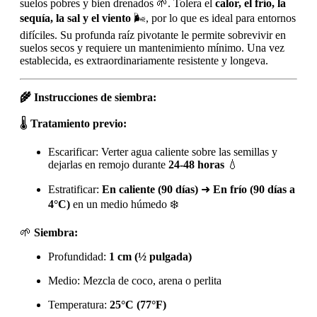
suelos pobres y bien drenados 🌱. Tolera el
calor, el frío, la
sequía, la sal y el viento
🌬️, por lo que es ideal para entornos
difíciles. Su profunda raíz pivotante le permite sobrevivir en
suelos secos y requiere un mantenimiento mínimo. Una vez
establecida, es extraordinariamente resistente y longeva.
🌾 Instrucciones de siembra:
🌡️
Tratamiento previo:
Escarificar: Verter agua caliente sobre las semillas y
dejarlas en remojo durante
24-48 horas
💧
Estratificar:
En caliente (90 días)
➜
En frío (90 días a
4°C)
en un medio húmedo ❄️
🌱
Siembra:
Profundidad:
1 cm (½ pulgada)
Medio: Mezcla de coco, arena o perlita
Temperatura:
25°C (77°F)