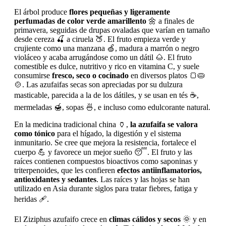
El árbol produce
flores pequeñas y ligeramente
perfumadas de color verde amarillento
🌼 a finales de
primavera, seguidas de drupas ovaladas que varían en tamaño
desde cereza 🍒 a ciruela 🍑. El fruto empieza verde y
crujiente como una manzana 🍏, madura a marrón o negro
violáceo y acaba arrugándose como un dátil 🌰. El fruto
comestible es dulce, nutritivo y rico en vitamina C, y suele
consumirse
fresco, seco o cocinado
en diversos platos 🍞🥧
🍲. Las azufaifas secas son apreciadas por su dulzura
masticable, parecida a la de los dátiles, y se usan en tés ☕,
mermeladas 🍯, sopas 🍜, e incluso como edulcorante natural.
En la medicina tradicional china 🏺,
la azufaifa se valora
como tónico
para el hígado, la digestión y el sistema
inmunitario. Se cree que mejora la resistencia, fortalece el
cuerpo 💪 y favorece un mejor sueño 😴. El fruto y las
raíces contienen compuestos bioactivos como saponinas y
triterpenoides, que les confieren
efectos antiinflamatorios,
antioxidantes y sedantes
. Las raíces y las hojas se han
utilizado en Asia durante siglos para tratar fiebres, fatiga y
heridas 🩹.
El Ziziphus azufaifo crece en
climas cálidos y secos
🌞 y en