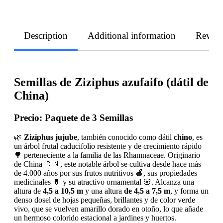
Description
Additional information
Revie
Semillas de Ziziphus azufaifo (dátil de
China)
Precio:
Paquete de 3 Semillas
🌿
Ziziphus jujube
, también conocido como dátil
chino
, es
un árbol frutal caducifolio resistente y de crecimiento rápido
🌳 perteneciente a la familia de las Rhamnaceae. Originario
de China 🇨🇳, este notable árbol se cultiva desde hace más
de 4.000 años por sus frutos nutritivos 🍎, sus propiedades
medicinales 💊 y su atractivo ornamental 🌸. Alcanza una
altura de
4,5 a 10,5 m
y una altura
de 4,5 a 7,5 m
, y forma un
denso dosel de hojas pequeñas, brillantes y de color verde
vivo, que se vuelven amarillo dorado en otoño, lo que añade
un hermoso colorido estacional a jardines y huertos.