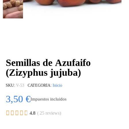
Semillas de Azufaifo
(Zizyphus jujuba)
SKU
V-53
CATEGORÍA
Inicio
3,50 €
Impuestos incluidos





4.8
( 25 reviews)