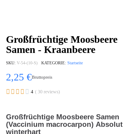
Großfrüchtige Moosbeere
Samen - Kraanbeere
SKU
V-54-(10-S)
KATEGORIE
Startseite
2,25 €
Bruttopreis





4
( 30 reviews)
Großfrüchtige Moosbeere Samen
(Vaccinium macrocarpon) Absolut
winterhart