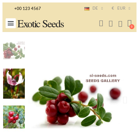
DE
€
EUR
+00 123 4567
Exotic Seeds