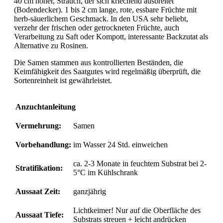
40 cm hoher, Strauch, der sich kriechend ausbreitet
(Bodendecker). 1 bis 2 cm lange, rote, essbare Früchte mit
herb-säuerlichem Geschmack. In den USA sehr beliebt,
verzehr der frischen oder getrockneten Früchte, auch
Verarbeitung zu Saft oder Kompott, interessante Backzutat als
Alternative zu Rosinen.
Die Samen stammen aus kontrollierten Beständen, die
Keimfähigkeit des Saatgutes wird regelmäßig überprüft, die
Sortenreinheit ist gewährleistet.
Anzuchtanleitung
Vermehrung:
Samen
Vorbehandlung:
im Wasser 24 Std. einweichen
ca. 2-3 Monate in feuchtem Substrat bei 2-
Stratifikation:
5°C im Kühlschrank
Aussaat Zeit:
ganzjährig
Lichtkeimer! Nur auf die Oberfläche des
Aussaat Tiefe:
Substrats streuen + leicht andrücken