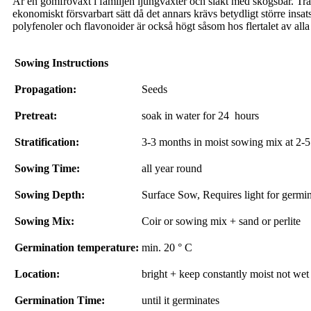
Är en gömfröväxt i familjen ljungväxter och släkt med skogsbär. Tra
ekonomiskt försvarbart sätt då det annars krävs betydligt större insat
polyfenoler och flavonoider är också högt såsom hos flertalet av alla
Sowing Instructions
Propagation:
Seeds
Pretreat:
soak in water for 24 hours
Stratification:
3-3 months in moist sowing mix at 2-5 
Sowing Time:
all year round
Sowing Depth:
Surface Sow, Requires light for germi
Sowing Mix:
Coir or sowing mix + sand or perlite
Germination temperature:
min. 20 ° C
Location:
bright + keep constantly moist not wet
Germination Time:
until it germinates