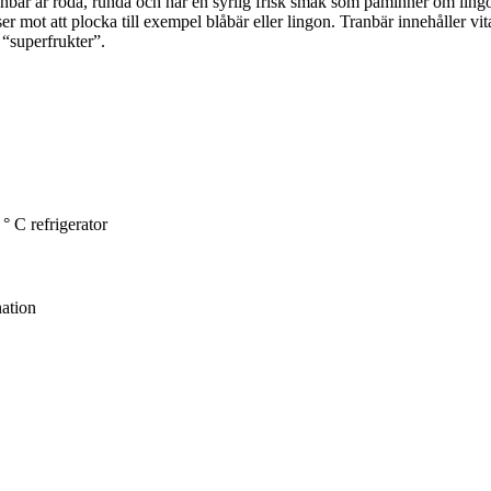
nbär är röda, runda och har en syrlig frisk smak som påminner om lingo
ser mot att plocka till exempel blåbär eller lingon. Tranbär innehåller v
 “superfrukter”.
° C refrigerator
nation