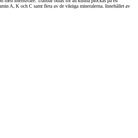
n men intensivare. Tranbär odlas för att kunna plockas på ett
itamin A, K och C samt flera av de viktiga mineralerna. Innehållet av