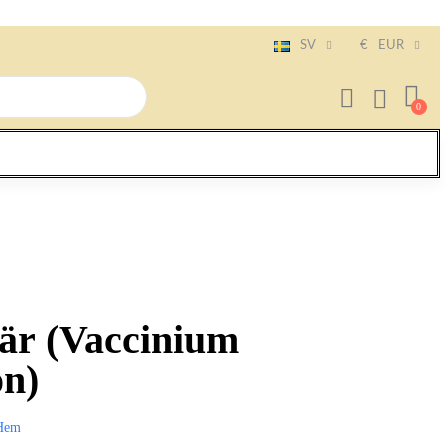
SV
€
EUR
är (Vaccinium
n)
Hem