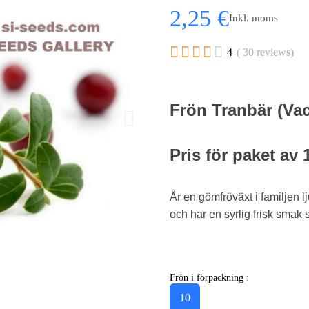
2,25 €
Inkl. moms





4
( 30 reviews)
Frön Tranbär (
Va
Pris för paket av 
Är en gömfröväxt i familjen 
och har en syrlig frisk smak
Frön i förpackning :
10