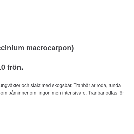
ccinium macrocarpon)
10 frön.
ljungväxter och släkt med skogsbär. Tranbär är röda, runda
 som påminner om lingon men intensivare. Tranbär odlas för