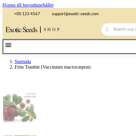
Hoppa till huvudinnehållet
+00 123 4567
support@exotic-seeds.com
Exotic Seeds
SHOP
Startsida
Frön Tranbär (Vaccinium macrocarpon)