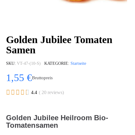
Golden Jubilee Tomaten
Samen
SKU
VT-47-(10-S)
KATEGORIE
Startseite
1,55 €
Bruttopreis





4.4
( 20 reviews)
Golden Jubilee Heilroom Bio-
Tomatensamen