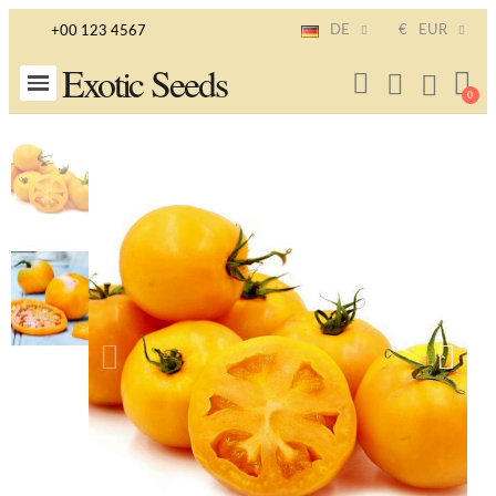
DE
€
EUR
+00 123 4567
Exotic Seeds