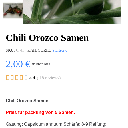
Chili Orozco Samen
SKU
C-41
KATEGORIE
Startseite
2,00 €
Bruttopreis





4.4
( 18 reviews)
Chili Orozco Samen
Preis für packung von 5 Samen.
Gattung: Capsicum annuum Schärfe: 8-9 Reifung: