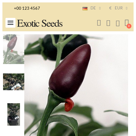
DE
€
EUR
+00 123 4567
Exotic Seeds