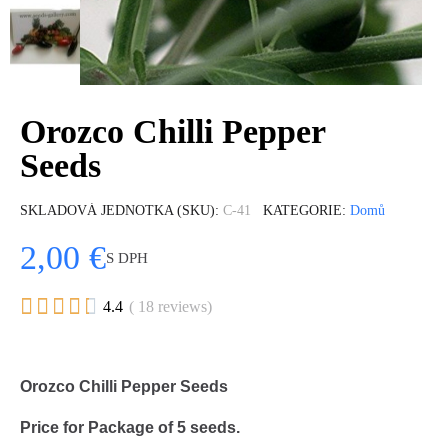
Orozco Chilli Pepper
Seeds
SKLADOVÁ JEDNOTKA (SKU)
C-41
KATEGORIE
Domů
2,00 €
S DPH





4.4
( 18 reviews)
Orozco Chilli Pepper Seeds
Price for Package of 5 seeds.