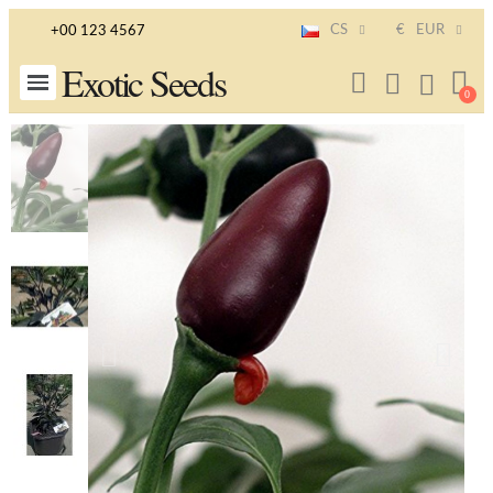
CS
€
EUR
+00 123 4567
Exotic Seeds