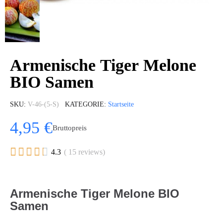
Armenische Tiger Melone
BIO Samen
SKU
V-46-(5-S)
KATEGORIE
Startseite
4,95 €
Bruttopreis





4.3
( 15 reviews)
Armenische Tiger Melone BIO
Samen