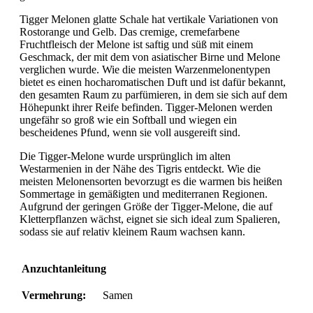
Tigger Melonen glatte Schale hat vertikale Variationen von
Rostorange und Gelb. Das cremige, cremefarbene
Fruchtfleisch der Melone ist saftig und süß mit einem
Geschmack, der mit dem von asiatischer Birne und Melone
verglichen wurde. Wie die meisten Warzenmelonentypen
bietet es einen hocharomatischen Duft und ist dafür bekannt,
den gesamten Raum zu parfümieren, in dem sie sich auf dem
Höhepunkt ihrer Reife befinden. Tigger-Melonen werden
ungefähr so ​​groß wie ein Softball und wiegen ein
bescheidenes Pfund, wenn sie voll ausgereift sind.
Die Tigger-Melone wurde ursprünglich im alten
Westarmenien in der Nähe des Tigris entdeckt. Wie die
meisten Melonensorten bevorzugt es die warmen bis heißen
Sommertage in gemäßigten und mediterranen Regionen.
Aufgrund der geringen Größe der Tigger-Melone, die auf
Kletterpflanzen wächst, eignet sie sich ideal zum Spalieren,
sodass sie auf relativ kleinem Raum wachsen kann.
Anzuchtanleitung
Vermehrung:
Samen