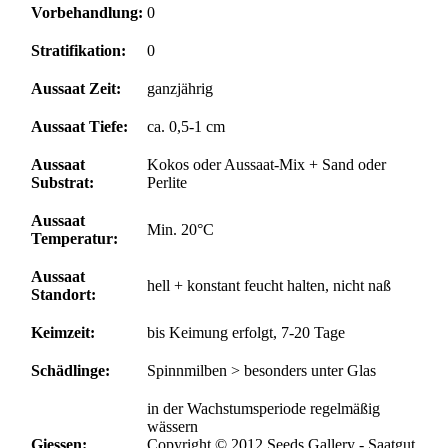
Vorbehandlung:
0
Stratifikation:
0
Aussaat Zeit:
ganzjährig
Aussaat Tiefe:
ca. 0,5-1 cm
Aussaat
Kokos oder Aussaat-Mix + Sand oder
Substrat:
Perlite
Aussaat
Min. 20°C
Temperatur:
Aussaat
hell + konstant feucht halten, nicht naß
Standort:
Keimzeit:
bis Keimung erfolgt, 7-20 Tage
Schädlinge:
Spinnmilben > besonders unter Glas
in der Wachstumsperiode regelmäßig
wässern
Giessen:
Copyright © 2012 Seeds Gallery - Saatgut