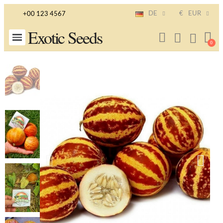
DE
€
EUR
+00 123 4567
Exotic Seeds