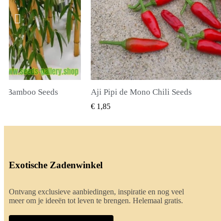
Chili Seeds
True Lavender Seeds
L BEKIJKEN
SNEL BEKIJKEN
€ 2,00
Exotische Zadenwinkel
Ontvang exclusieve aanbiedingen, inspiratie en nog veel
meer om je ideeën tot leven te brengen. Helemaal gratis.