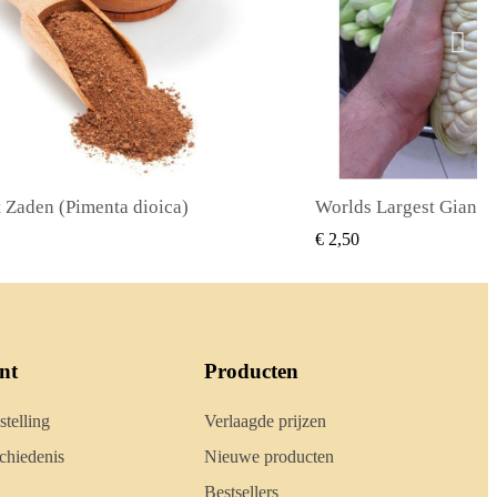
Worlds Largest Giant Corn Zaden Cuzco - Cusco
SNEL BEKIJKEN
SNEL 
50
€ 2,40
nt
Producten
stelling
Verlaagde prijzen
hiedenis
Nieuwe producten
Bestsellers