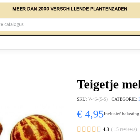
MEER DAN 2000 VERSCHILLENDE PLANTENZADEN
Teigetje me
SKU
V-46-(5-S)
CATEGORIE
€ 4,95
Inclusief belasting





4.3
( 15 reviews)