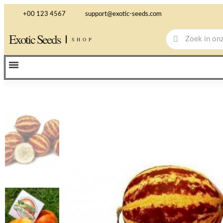
+00 123 4567
support@exotic-seeds.com
Exotic Seeds
SHOP