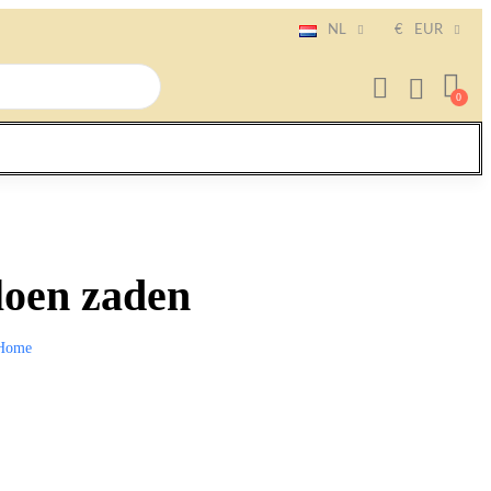
NL
€
EUR
loen zaden
Home