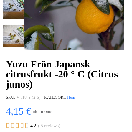
Yuzu Frön Japansk
citrusfrukt -20 ° C (Citrus
junos)
SKU
V-118-Y-(2-S)
KATEGORI
Hem
4,15 €
Inkl. moms





4.2
( 5 reviews)