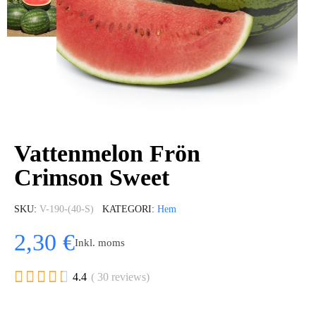
Vattenmelon Frön
Crimson Sweet
SKU
V-190-(40-S)
KATEGORI
Hem
2,30 €
Inkl. moms





4.4
( 30 reviews)