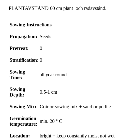
PLANTAVSTÅND 60 cm plant- och radavstånd.
Sowing Instructions
Propagation:
Seeds
Pretreat:
0
Stratification:
0
Sowing
all year round
Time:
Sowing
0,5-1 cm
Depth:
Sowing Mix:
Coir or sowing mix + sand or perlite
Germination
min. 20 ° C
temperature:
Location:
bright + keep constantly moist not wet