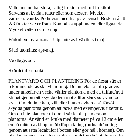
Vattenmelon har stora, saftig frukter med rött fruktkött.
Serveras avkylda i rätter eller som dessert. Mycket
värmekrävande. Pollineras med hjälp av pensel. Beskär så att
2-3 frukter växer fram. Kan odlas uppbunden eller liggande.
Mycket vatten och näring.
Förkultiveras: apr-maj. Utplanteras i växthus i maj.
Såtid utomhus: apr-maj.
Växtläge: sol.
Skördetid: sep-okt.
PLANTVÅRD OCH PLANTERING För de flesta växter
rekommenderas sk avhärdning. Det innebär att du gradvis
under ungefär en vecka vänjer plantorna med ett tuffare/nytt
klimat genom att skydda dem mot alltför stark sol, vind och
kyla. Om du inte kan, vill eller hinner avhärda så försök
skydda plantorna genom att täcka med exempelvis fiberduk.
Om du inte planterar ut direkt så ska du plantera om
plantorna. Använd en kruka med diameter på ca 12 cm eller
en på mitten avklippt mjölkförpackning (ordna dränering
genom att sätta lecakulor i botten eller gör hål i hörnen). Om
plantan omges av en torvkruka så är det viktigt att torvkrukan