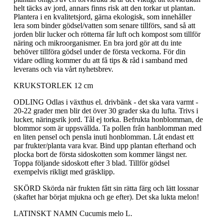
helt täcks av jord, annars finns risk att den torkar ut plantan.
Plantera i en kvalitetsjord, gärna ekologisk, som innehåller
lera som binder gödsel/vatten som senare tillförs, sand så att
jorden blir lucker och rötterna får luft och kompost som tillför
näring och mikroorganismer. En bra jord gör att du inte
behöver tillföra gödsel under de första veckorna. För din
vidare odling kommer du att få tips & råd i samband med
leverans och via vårt nyhetsbrev.
KRUKSTORLEK 12 cm
ODLING Odlas i växthus el. drivbänk - det ska vara varmt -
20-22 grader men blir det över 30 grader ska du lufta. Trivs i
lucker, näringsrik jord. Tål ej torka. Befrukta honblomman, de
blommor som är uppsvällda. Ta pollen från hanblomman med
en liten pensel och pensla inuti honblomman. Låt endast ett
par frukter/planta vara kvar. Bind upp plantan efterhand och
plocka bort de första sidoskotten som kommer längst ner.
Toppa följande sidoskott efter 3 blad. Tillför gödsel
exempelvis rikligt med gräsklipp.
SKÖRD Skörda när frukten fått sin rätta färg och lätt lossnar
(skaftet har börjat mjukna och ge efter). Det ska lukta melon!
LATINSKT NAMN Cucumis melo L.