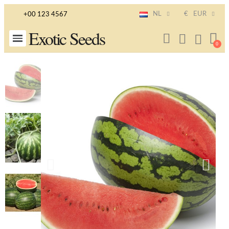
NL
€
EUR
+00 123 4567
Exotic Seeds