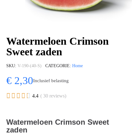
Watermeloen Crimson
Sweet zaden
SKU
V-190-(40-S)
CATEGORIE
Home
€ 2,30
Inclusief belasting





4.4
( 30 reviews)
Watermeloen Crimson Sweet
zaden