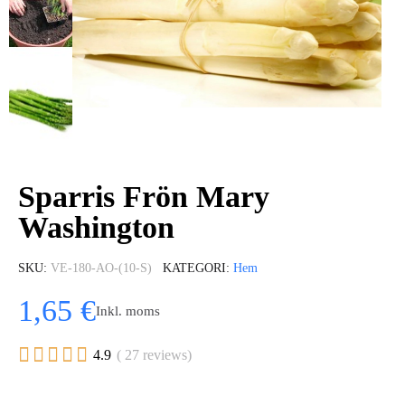
Sparris Frön Mary
Washington
SKU
VE-180-AO-(10-S)
KATEGORI
Hem
1,65 €
Inkl. moms





4.9
( 27 reviews)