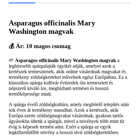
Asparagus officinalis Mary
Washington magvak
💰 Ár: 10 magos csomag
🌱
Asparagus officinalis Mary Washington magvak
a
leghíresebb spárgafajták egyikét adják, amelyet azok a
kertészek termesztenek, akik online vásárolnak magvakat és
termékeny zöldségkerteket művelnek egész Európában. Ez a
klasszikus spárga kultivár évtizedek óta termesztett és
népszerű kiváló íze, megbízható termései és hosszú
termőképessége miatt.
A spárga évelő zöldségkultúra, amely megfelelő telepítés után
sok éven át termékeny maradhat. Azok a kertészek, akik
Európa-szerte zöldségmagvakat vásárolnak, gyakran tartós
ágyásokba ültetik a spárgát, mivel a növények több mint tíz
évig is képesek termést adni. Ezért a spárga az egyik
legkifizetődőbb növény a hosszú távú zöldségkertekben.