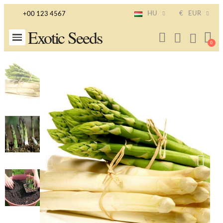
HU
€
EUR
+00 123 4567
Exotic Seeds