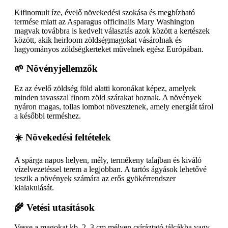
Kifinomult íze, évelő növekedési szokása és megbízható
termése miatt az Asparagus officinalis Mary Washington
magvak továbbra is kedvelt választás azok között a kertészek
között, akik heirloom zöldségmagokat vásárolnak és
hagyományos zöldségkerteket művelnek egész Európában.
🌱 Növényjellemzők
Ez az évelő zöldség föld alatti koronákat képez, amelyek
minden tavasszal finom zöld szárakat hoznak. A növények
nyáron magas, tollas lombot növesztenek, amely energiát tárol
a későbbi terméshez.
☀️ Növekedési feltételek
A spárga napos helyen, mély, termékeny talajban és kiváló
vízelvezetéssel terem a legjobban. A tartós ágyások lehetővé
teszik a növények számára az erős gyökérrendszer
kialakulását.
🌾 Vetési utasítások
Vesse a magokat kb. 2–3 cm mélyen csíráztató tálcákba vagy