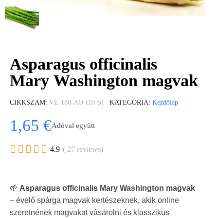
Asparagus officinalis
Mary Washington magvak
CIKKSZÁM
VE-180-AO-(10-S)
KATEGÓRIA
Kezdőlap
1,65 €
Adóval együtt





4.9
( 27 reviews)
🌱
Asparagus officinalis Mary Washington magvak
– évelő spárga magvak kertészeknek, akik online
szeretnének magvakat vásárolni és klasszikus