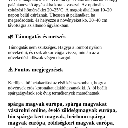
palántanevelő ágyásokba kora tavasszal. Az optimális
csírázási hőmérséklet 20–25°C. A magok általában 10–20
napon belül csíráznak. Ültessen át palántákat, ha
megerősödtek, és helyezze a növényeket kb. 30–40 cm
távolságra az állandó ágyásokban.
🌿 Támogatás és metszés
Támogatás nem szükséges. Hagyja a lombot nyáron
növekedni, és csak akkor vágja vissza, miután az a
növekedési időszak végén elsárgul.
⚠️ Fontos megjegyzések
Kerülje a bő betakarítást az első két szezonban, hogy a
növények erős koronákat alakíthassanak ki. A jól beállt
spárgaágyások sok évig termékenyek maradhatnak.
spárga magvak európa, spárga magvakat
vásárolni online, évelő zöldségmagvak európa,
bio spárga kert magvak, heirloom spárga
magvak európa, zöldségkert magvak európa,