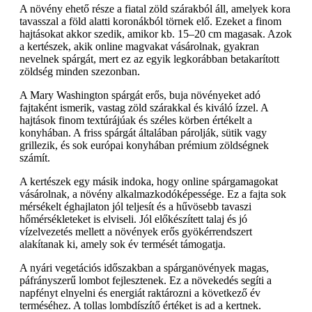
A növény ehető része a fiatal zöld szárakból áll, amelyek kora
tavasszal a föld alatti koronákból törnek elő. Ezeket a finom
hajtásokat akkor szedik, amikor kb. 15–20 cm magasak. Azok
a kertészek, akik online magvakat vásárolnak, gyakran
nevelnek spárgát, mert ez az egyik legkorábban betakarított
zöldség minden szezonban.
A Mary Washington spárgát erős, buja növényeket adó
fajtaként ismerik, vastag zöld szárakkal és kiváló ízzel. A
hajtások finom textúrájúak és széles körben értékelt a
konyhában. A friss spárgát általában párolják, sütik vagy
grillezik, és sok európai konyhában prémium zöldségnek
számít.
A kertészek egy másik indoka, hogy online spárgamagokat
vásárolnak, a növény alkalmazkodóképessége. Ez a fajta sok
mérsékelt éghajlaton jól teljesít és a hűvösebb tavaszi
hőmérsékleteket is elviseli. Jól előkészített talaj és jó
vízelvezetés mellett a növények erős gyökérrendszert
alakítanak ki, amely sok év termését támogatja.
A nyári vegetációs időszakban a spárganövények magas,
páfrányszerű lombot fejlesztenek. Ez a növekedés segíti a
napfényt elnyelni és energiát raktározni a következő év
terméséhez. A tollas lombdíszítő értéket is ad a kertnek.