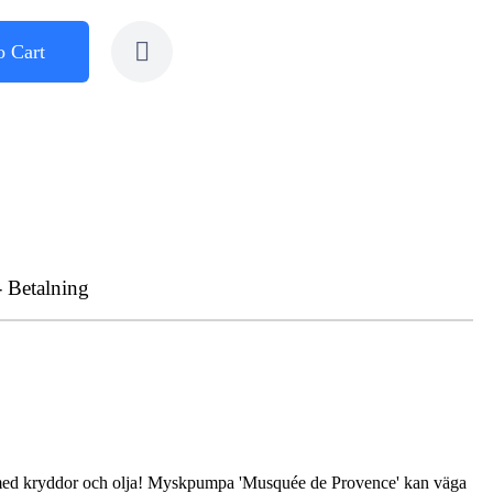
o Cart
- Betalning
en med kryddor och olja! Myskpumpa 'Musquée de Provence' kan väga