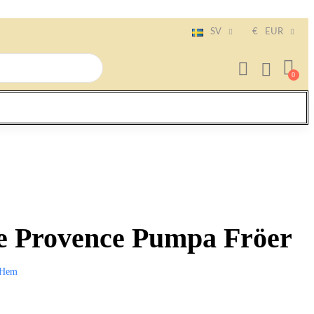
SV
€
EUR
 Provence Pumpa Fröer
Hem