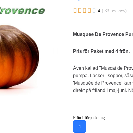





4
( 33 reviews)
Musquee De Provence Pu
Pris för Paket med 4 frön.
Även kallad "Muscat de Prove
pumpa. Läcker i soppor, såse
'Musquée de Provence' kan 
direkt på friland i maj-juni
Frön i förpackning :
4