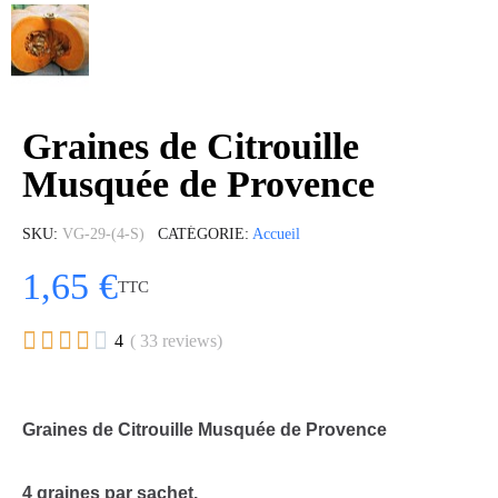
Graines de Citrouille
Musquée de Provence
SKU
VG-29-(4-S)
CATÉGORIE
Accueil
1,65 €
TTC





4
( 33 reviews)
Graines de Citrouille Musquée de Provence
4 graines par sachet.