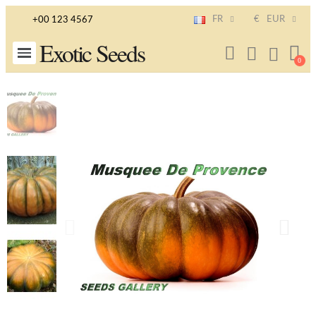
FR
€
EUR
+00 123 4567
Exotic Seeds