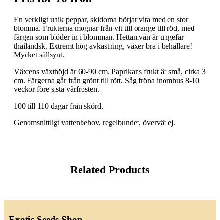
En verkligt unik peppar, skidorna börjar vita med en stor
blomma. Frukterna mognar från vit till orange till röd, med
färgen som blöder in i blomman. Hettanivån är ungefär
thailändsk. Extremt hög avkastning, växer bra i behållare!
Mycket sällsynt.
Växtens växthöjd är 60-90 cm. Paprikans frukt är små, cirka 3
cm. Färgerna går från grönt till rött. Såg fröna inomhus 8-10
veckor före sista vårfrosten.
100 till 110 dagar från skörd.
Genomsnittligt vattenbehov, regelbundet, övervät ej.
Related Products
Exotic Seeds Shop