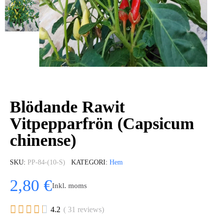
Blödande Rawit
Vitpepparfrön (Capsicum
chinense)
SKU
PP-84-(10-S)
KATEGORI
Hem
2,80 €
Inkl. moms





4.2
( 31 reviews)