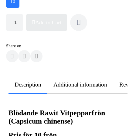
10
Add to Cart
Share on
Description
Additional information
Revie
Blödande Rawit Vitpepparfrön
(Capsicum chinense)
Pris för 10 frön