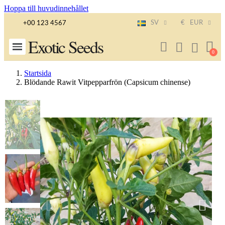
Hoppa till huvudinnehållet
SV
€
EUR
+00 123 4567
Exotic Seeds
Startsida
Blödande Rawit Vitpepparfrön (Capsicum chinense)