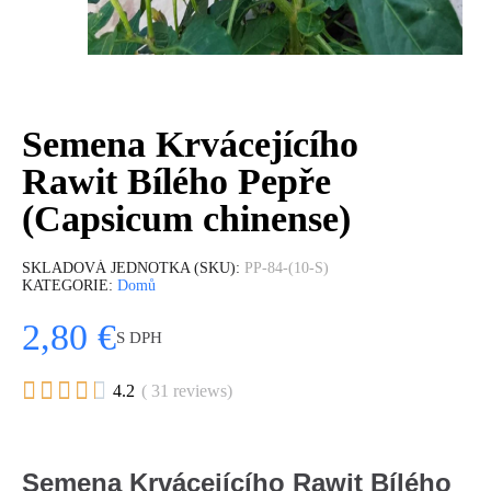
Semena Krvácejícího
Rawit Bílého Pepře
(Capsicum chinense)
SKLADOVÁ JEDNOTKA (SKU)
PP-84-(10-S)
KATEGORIE
Domů
2,80 €
S DPH





4.2
( 31 reviews)
Semena Krvácejícího Rawit Bílého