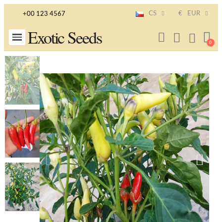
CS
€
EUR
+00 123 4567
Exotic Seeds