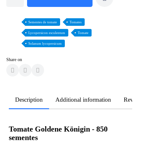
Sementes de tomate
Tomates
Lycopersicon esculentum
Tomate
Solanum lycopersicum
Share on
Description
Additional information
Revie
Tomate Goldene Königin - 850
sementes