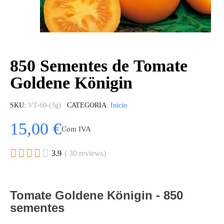
850 Sementes de Tomate
Goldene Königin
SKU
VT-60-(3g)
CATEGORIA
Início
15,00 €
Com IVA





3.9
( 30 reviews)
Tomate Goldene Königin - 850
sementes