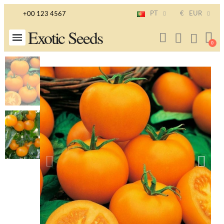
PT
€
EUR
+00 123 4567
Exotic Seeds