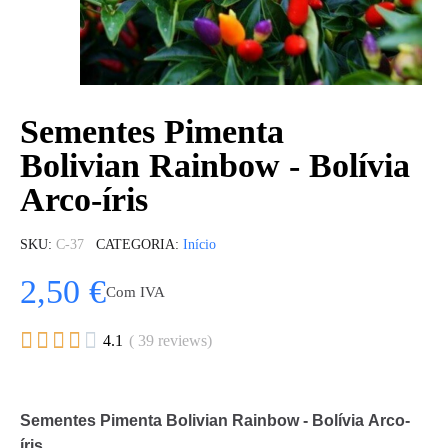
Sementes Pimenta
Bolivian Rainbow - Bolívia
Arco-íris
SKU
C-37
CATEGORIA
Início
2,50 €
Com IVA





4.1
( 39 reviews)
Sementes Pimenta Bolivian Rainbow - Bolívia Arco-
íris