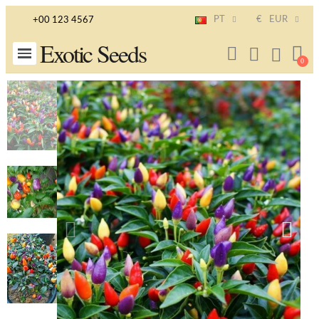
PT
€
EUR
+00 123 4567
Exotic Seeds