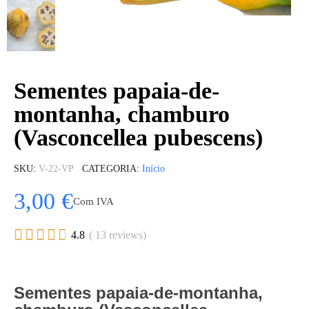
Sementes papaia-de-
montanha, chamburo
(Vasconcellea pubescens)
SKU
V-22-VP
CATEGORIA
Início
3,00 €
Com IVA





4.8
( 13 reviews)
Sementes papaia-de-montanha,