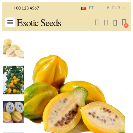
PT
€
EUR
+00 123 4567
Exotic Seeds