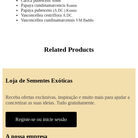
Carica pubescens
Solms
Papaya cundinamarcencis
Kuntze
Papaya pubescens
(A.DC.) Kuntze
Vasconcellea cestriflora
A.DC.
Vasconcellea cundinamarcensis
V.M.Badillo
Related Products
Loja de Sementes Exóticas
Receba ofertas exclusivas, inspiração e muito mais para ajudar a
concretizar as suas ideias. Tudo gratuitamente.
Registe-se ou inicie sessão
A nossa empresa