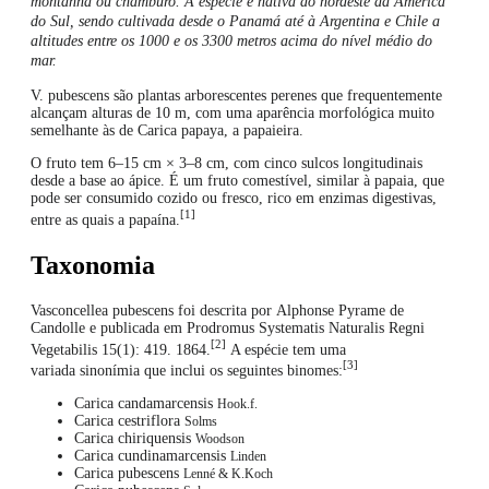
montanha ou
chamburo. A espécie é nativa do nordeste da América
do Sul, sendo cultivada desde o Panamá até à Argentina e Chile a
altitudes entre os 1000 e os 3300 metros acima do nível médio do
mar.
V. pubescens são plantas arborescentes perenes que frequentemente
alcançam alturas de 10 m, com uma aparência morfológica muito
semelhante às de Carica papaya, a papaieira.
O fruto tem 6–15 cm × 3–8 cm, com cinco sulcos longitudinais
desde a base ao ápice. É um fruto comestível, similar à papaia, que
pode ser consumido cozido ou fresco, rico em enzimas digestivas,
[1]
entre as quais a papaína.
Taxonomia
Vasconcellea pubescens foi descrita por Alphonse Pyrame de
Candolle e publicada em Prodromus Systematis Naturalis Regni
[2]
Vegetabilis 15(1): 419. 1864.
A espécie tem uma
[3]
variada sinonímia que inclui os seguintes binomes:
Carica candamarcensis
Hook.f.
Carica cestriflora
Solms
Carica chiriquensis
Woodson
Carica cundinamarcensis
Linden
Carica pubescens
Lenné & K.Koch