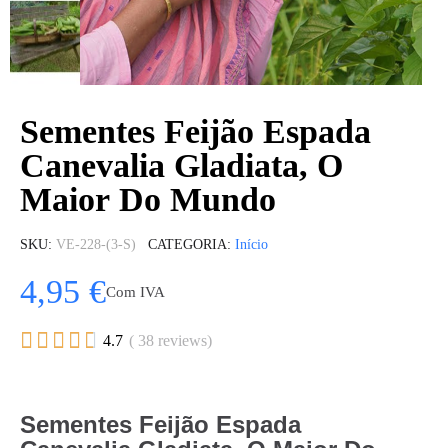
Sementes Feijão Espada
Canevalia Gladiata, O
Maior Do Mundo
SKU
VE-228-(3-S)
CATEGORIA
Início
4,95 €
Com IVA





4.7
( 38 reviews)
Sementes Feijão Espada