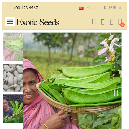
PT
€
EUR
+00 123 4567
Exotic Seeds