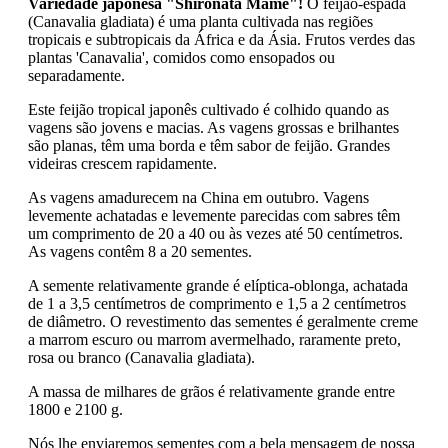
Variedade japonesa "Shironata Mame"!
O feijão-espada
(Canavalia gladiata) é uma planta cultivada nas regiões
tropicais e subtropicais da África e da Ásia. Frutos verdes das
plantas 'Canavalia', comidos como ensopados ou
separadamente.
Este feijão tropical japonês cultivado é colhido quando as
vagens são jovens e macias. As vagens grossas e brilhantes
são planas, têm uma borda e têm sabor de feijão. Grandes
videiras crescem rapidamente.
As vagens amadurecem na China em outubro. Vagens
levemente achatadas e levemente parecidas com sabres têm
um comprimento de 20 a 40 ou às vezes até 50 centímetros.
As vagens contêm 8 a 20 sementes.
A semente relativamente grande é elíptica-oblonga, achatada
de 1 a 3,5 centímetros de comprimento e 1,5 a 2 centímetros
de diâmetro. O revestimento das sementes é geralmente creme
a marrom escuro ou marrom avermelhado, raramente preto,
rosa ou branco (Canavalia gladiata).
A massa de milhares de grãos é relativamente grande entre
1800 e 2100 g.
Nós lhe enviaremos sementes com a bela mensagem de nossa