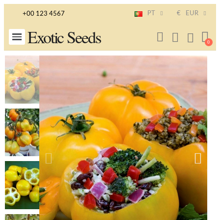
PT
€
EUR
+00 123 4567
Exotic Seeds