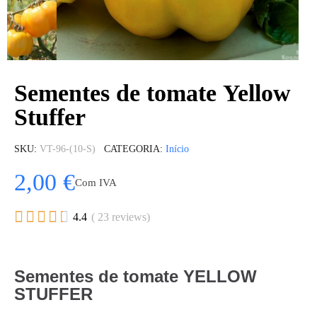
Sementes de tomate Yellow
Stuffer
SKU
VT-96-(10-S)
CATEGORIA
Início
2,00 €
Com IVA





4.4
( 23 reviews)
Sementes de tomate YELLOW
STUFFER