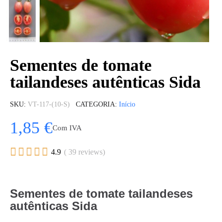
Sementes de tomate
tailandeses autênticas Sida
SKU
VT-117-(10-S)
CATEGORIA
Início
1,85 €
Com IVA





4.9
( 39 reviews)
Sementes de tomate tailandeses
autênticas Sida