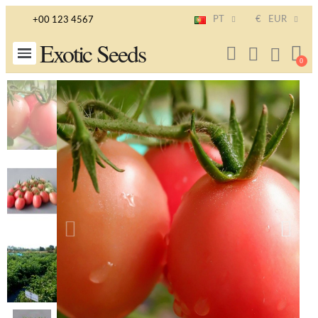
PT
€
EUR
+00 123 4567
Exotic Seeds