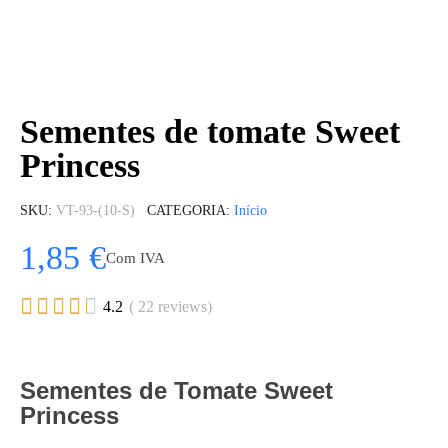
Sementes de tomate Sweet
Princess
SKU
VT-93-(10-S)
CATEGORIA
Início
1,85 €
Com IVA





4.2
( 22 reviews)
Sementes de Tomate Sweet
Princess