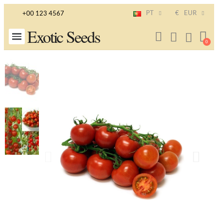
PT
€
EUR
+00 123 4567
Exotic Seeds