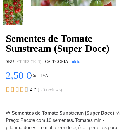
Sementes de Tomate
Sunstream (Super Doce)
SKU
VT-182-(10-S)
CATEGORIA
Início
2,50 €
Com IVA





4.7
( 25 reviews)
🍅 Sementes de Tomate Sunstream (Super Doce)
💰
Preço: Pacote com 10 sementes. Tomates mini-
pflauma doces, com alto teor de açúcar, perfeitos para