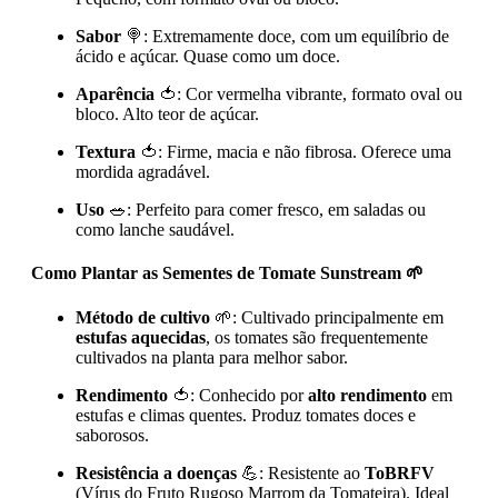
Sabor
🍭: Extremamente doce, com um equilíbrio de
ácido e açúcar. Quase como um doce.
Aparência
🍅: Cor vermelha vibrante, formato oval ou
bloco. Alto teor de açúcar.
Textura
🍅: Firme, macia e não fibrosa. Oferece uma
mordida agradável.
Uso
🥗: Perfeito para comer fresco, em saladas ou
como lanche saudável.
Como Plantar as Sementes de Tomate Sunstream 🌱
Método de cultivo
🌱: Cultivado principalmente em
estufas aquecidas
, os tomates são frequentemente
cultivados na planta para melhor sabor.
Rendimento
🍅: Conhecido por
alto rendimento
em
estufas e climas quentes. Produz tomates doces e
saborosos.
Resistência a doenças
💪: Resistente ao
ToBRFV
(Vírus do Fruto Rugoso Marrom da Tomateira). Ideal