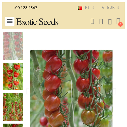
PT
€
EUR
+00 123 4567
Exotic Seeds