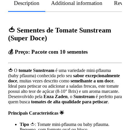
Description
Additional information
Revie
🍅 Sementes de Tomate Sunstream
(Super Doce)
💰 Preço:
Pacote com 10 sementes
🍅
O
tomate Sunstream
é uma variedade mini-pflauma
(baby pflauma) conhecida pelo seu
sabor excepcionalmente
doce
, muitas vezes descrito como
semelhante a um doce
.
Ideal para petiscar ou adicionar a saladas frescas, este tomate
possui alto teor de açúcar (8-10° Brix) e um aroma marcante.
Desenvolvido pela
Enza Zaden
, o
Sunstream
é perfeito para
quem busca
tomates de alta qualidade para petiscar
.
Principais Características
🌟
Tipo
🍅: Tomate mini-pflauma ou baby pflauma.
Pequeno, com formato oval ou bloco.