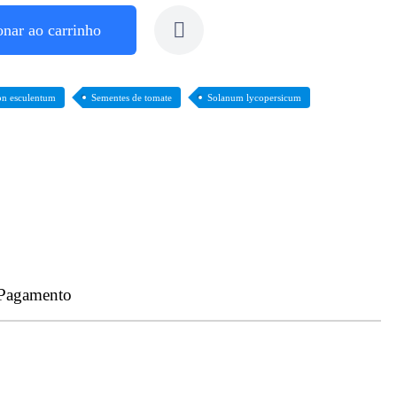
onar ao carrinho
on esculentum
Sementes de tomate
Solanum lycopersicum
 Pagamento