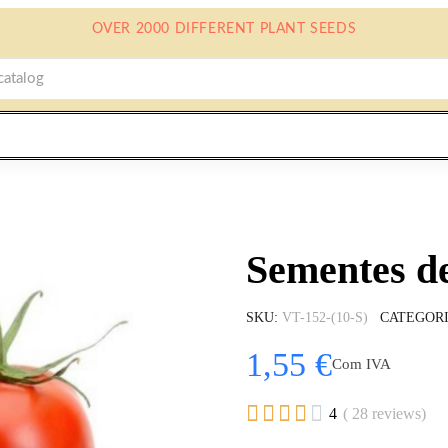
OVER 2000 DIFFERENT PLANT SEEDS
Sementes 
SKU
VT-152-(10-S)
CATEGOR
1,55 €
Com IVA





4
( 28 reviews)