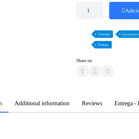
Adici
Tomates
Lycopersic
Tomate
Share on
n
Additional information
Reviews
Entrega -