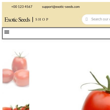
+00 123 4567
support@exotic-seeds.com
Exotic Seeds
SHOP