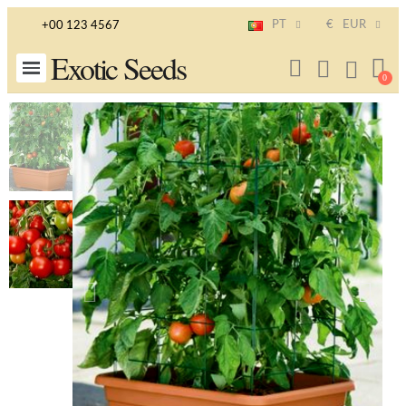
PT
€
EUR
+00 123 4567
Exotic Seeds