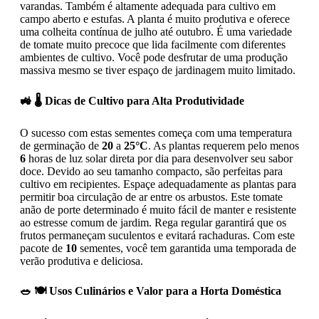
varandas. Também é altamente adequada para cultivo em
campo aberto e estufas. A planta é muito produtiva e oferece
uma colheita contínua de julho até outubro. É uma variedade
de tomate muito precoce que lida facilmente com diferentes
ambientes de cultivo. Você pode desfrutar de uma produção
massiva mesmo se tiver espaço de jardinagem muito limitado.
🚜 🌡️ Dicas de Cultivo para Alta Produtividade
O sucesso com estas sementes começa com uma temperatura
de germinação de
20
a
25°C
. As plantas requerem pelo menos
6
horas de luz solar direta por dia para desenvolver seu sabor
doce. Devido ao seu tamanho compacto, são perfeitas para
cultivo em recipientes. Espaçe adequadamente as plantas para
permitir boa circulação de ar entre os arbustos. Este tomate
anão de porte determinado é muito fácil de manter e resistente
ao estresse comum de jardim. Rega regular garantirá que os
frutos permaneçam suculentos e evitará rachaduras. Com este
pacote de
10
sementes, você tem garantida uma temporada de
verão produtiva e deliciosa.
🥗 🍽️ Usos Culinários e Valor para a Horta Doméstica