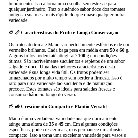
tutoramento. Isso a torna uma escolha sem estresse para
qualquer jardineiro. Traz o autêntico sabor doce dos tomates
antigos à sua mesa mais rápido do que quase qualquer outra
variedade.
🎨 📏 Características do Fruto e Longa Conservação
Os frutos do tomate Mano são perfeitamente esféricos e de cor
vermelho brilhante. Cada baga pesa em média entre
50
e
60
g.
Alguns frutos podem até atingir até
100
g em condições
ótimas. São incrivelmente suculentos e repletos de um sabor
salgado e doce. Uma das melhores características desta
variedade é sua longa vida útil. Os frutos podem ser
armazenados por muito tempo sem perder a firmeza. Isso é
raro para uma variedade tão suculenta e de maturação
precoce. Estes tomates são ideais para saladas frescas e
consumo diário ao longo do verão.
🌱 🚜 Crescimento Compacto e Plantio Versátil
Mano é uma verdadeira variedade anã que normalmente
atinge uma altura de
35
a
45
cm. Em algumas condições
específicas, pode crescer mais, mas permanece um arbusto
compacto. Isso a torna uma excelente variedade para vasos e