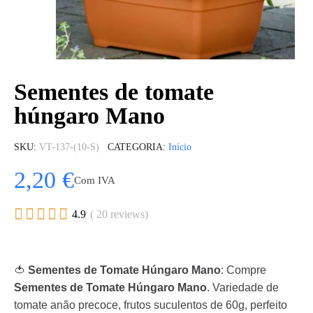
Sementes de tomate
húngaro Mano
SKU
VT-137-(10-S)
CATEGORIA
Início
2,20 €
Com IVA





4.9
( 20 reviews)
🍅
Sementes de Tomate Húngaro Mano
: Compre
Sementes de Tomate Húngaro Mano
. Variedade de
tomate anão precoce, frutos suculentos de 60g, perfeito